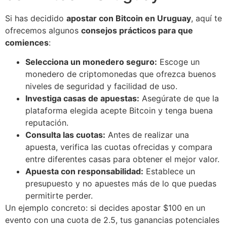
Si has decidido
apostar con Bitcoin en Uruguay
, aquí te
ofrecemos algunos
consejos prácticos para que
comiences
:
Selecciona un monedero seguro:
Escoge un
monedero de criptomonedas que ofrezca buenos
niveles de seguridad y facilidad de uso.
Investiga casas de apuestas:
Asegúrate de que la
plataforma elegida acepte Bitcoin y tenga buena
reputación.
Consulta las cuotas:
Antes de realizar una
apuesta, verifica las cuotas ofrecidas y compara
entre diferentes casas para obtener el mejor valor.
Apuesta con responsabilidad:
Establece un
presupuesto y no apuestes más de lo que puedas
permitirte perder.
Un ejemplo concreto: si decides apostar $100 en un
evento con una cuota de 2.5, tus ganancias potenciales