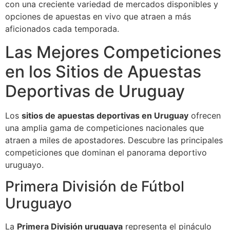
con una creciente variedad de mercados disponibles y
opciones de apuestas en vivo que atraen a más
aficionados cada temporada.
Las Mejores Competiciones
en los Sitios de Apuestas
Deportivas de Uruguay
Los
sitios de apuestas deportivas en Uruguay
ofrecen
una amplia gama de competiciones nacionales que
atraen a miles de apostadores. Descubre las principales
competiciones que dominan el panorama deportivo
uruguayo.
Primera División de Fútbol
Uruguayo
La
Primera División uruguaya
representa el pináculo