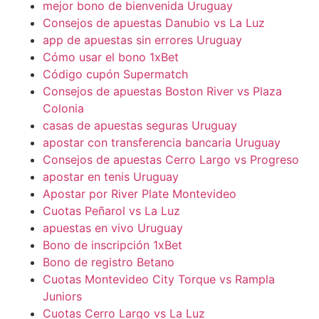
mejor bono de bienvenida Uruguay
Consejos de apuestas Danubio vs La Luz
app de apuestas sin errores Uruguay
Cómo usar el bono 1xBet
Código cupón Supermatch
Consejos de apuestas Boston River vs Plaza
Colonia
casas de apuestas seguras Uruguay
apostar con transferencia bancaria Uruguay
Consejos de apuestas Cerro Largo vs Progreso
apostar en tenis Uruguay
Apostar por River Plate Montevideo
Cuotas Peñarol vs La Luz
apuestas en vivo Uruguay
Bono de inscripción 1xBet
Bono de registro Betano
Cuotas Montevideo City Torque vs Rampla
Juniors
Cuotas Cerro Largo vs La Luz