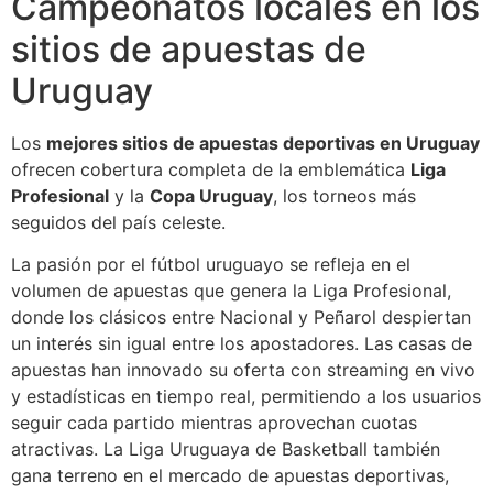
Campeonatos locales en los
sitios de apuestas de
Uruguay
Los
mejores sitios de apuestas deportivas en Uruguay
ofrecen cobertura completa de la emblemática
Liga
Profesional
y la
Copa Uruguay
, los torneos más
seguidos del país celeste.
La pasión por el fútbol uruguayo se refleja en el
volumen de apuestas que genera la Liga Profesional,
donde los clásicos entre Nacional y Peñarol despiertan
un interés sin igual entre los apostadores. Las casas de
apuestas han innovado su oferta con streaming en vivo
y estadísticas en tiempo real, permitiendo a los usuarios
seguir cada partido mientras aprovechan cuotas
atractivas. La Liga Uruguaya de Basketball también
gana terreno en el mercado de apuestas deportivas,