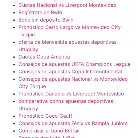
Cuotas Nacional vs Liverpool Montevideo
Regístrate en Bwin
Bono sin depósito Bwin
Pronóstico Cerro Largo vs Montevideo City
Torque
oferta de bienvenida apuestas deportivas
Uruguay
Cuotas Copa América
Consejos de apuestas UEFA Champions League
Consejos de apuestas Copa Intercontinental
Consejos de apuestas Nacional vs Montevideo
City Torque
Pronóstico Danubio vs Liverpool Montevideo
comparativa bonos apuestas deportivas
Uruguay
Pronóstico Coco Gauff
Consejos de apuestas Fénix vs Rampla Juniors
Cómo usar el bono Betfair
Bono sin depósito 1xBet