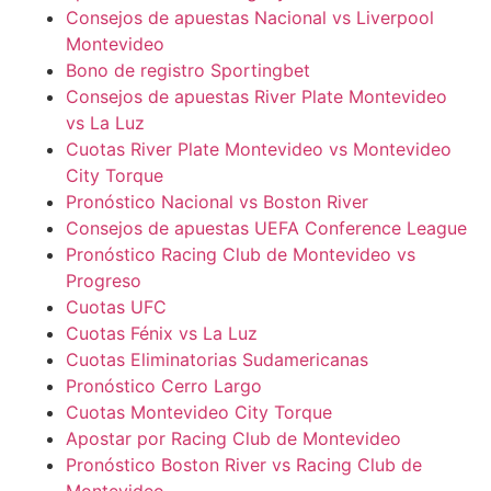
Consejos de apuestas Nacional vs Liverpool
Montevideo
Bono de registro Sportingbet
Consejos de apuestas River Plate Montevideo
vs La Luz
Cuotas River Plate Montevideo vs Montevideo
City Torque
Pronóstico Nacional vs Boston River
Consejos de apuestas UEFA Conference League
Pronóstico Racing Club de Montevideo vs
Progreso
Cuotas UFC
Cuotas Fénix vs La Luz
Cuotas Eliminatorias Sudamericanas
Pronóstico Cerro Largo
Cuotas Montevideo City Torque
Apostar por Racing Club de Montevideo
Pronóstico Boston River vs Racing Club de
Montevideo