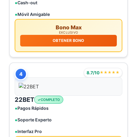
Cash-out
Móvil Amigable
Bono Max
EXCLUSIVO
OBTENER BONO
8.7/10
★★★★★
4
22BET
COMPLETO
Pagos Rápidos
Soporte Experto
Interfaz Pro