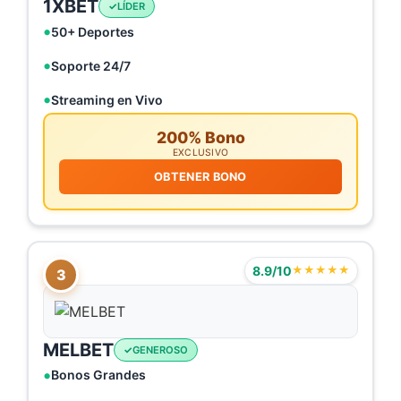
1XBET
LÍDER
50+ Deportes
Soporte 24/7
Streaming en Vivo
200% Bono
EXCLUSIVO
OBTENER BONO
8.9/10
★★★★★
3
MELBET
GENEROSO
Bonos Grandes