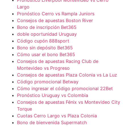
Largo
Pronóstico Cerro vs Rampla Juniors
Consejos de apuestas Boston River
Bono de inscripción Bet365
doble oportunidad Uruguay
Código cupón 888sport
Bono sin depósito Bet365
Cómo usar el bono Bet365
Consejos de apuestas Racing Club de
Montevideo vs Progreso
Consejos de apuestas Plaza Colonia vs La Luz
Código promocional Betway
Cómo ingresar el código promocional 22Bet
Pronóstico Uruguay vs Colombia
Consejos de apuestas Fénix vs Montevideo City
Torque
Cuotas Cerro Largo vs Plaza Colonia
Bono de bienvenida Supermatch