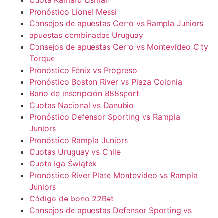
Pronóstico Lionel Messi
Consejos de apuestas Cerro vs Rampla Juniors
apuestas combinadas Uruguay
Consejos de apuestas Cerro vs Montevideo City
Torque
Pronóstico Fénix vs Progreso
Pronóstico Boston River vs Plaza Colonia
Bono de inscripción 888sport
Cuotas Nacional vs Danubio
Pronóstico Defensor Sporting vs Rampla
Juniors
Pronóstico Rampla Juniors
Cuotas Uruguay vs Chile
Cuota Iga Świątek
Pronóstico River Plate Montevideo vs Rampla
Juniors
Código de bono 22Bet
Consejos de apuestas Defensor Sporting vs