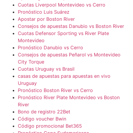
Cuotas Liverpool Montevideo vs Cerro
Pronóstico Luis Suárez
Apostar por Boston River
Consejos de apuestas Danubio vs Boston River
Cuotas Defensor Sporting vs River Plate
Montevideo
Pronóstico Danubio vs Cerro
Consejos de apuestas Peñarol vs Montevideo
City Torque
Cuotas Uruguay vs Brasil
casas de apuestas para apuestas en vivo
Uruguay
Pronóstico Boston River vs Cerro
Pronóstico River Plate Montevideo vs Boston
River
Bono de registro 22Bet
Código voucher Bwin
Código promocional Bet365
Pronóstico Copa Sudamericana