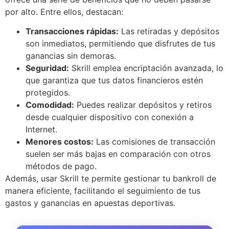
por alto. Entre ellos, destacan:
Transacciones rápidas:
Las retiradas y depósitos
son inmediatos, permitiendo que disfrutes de tus
ganancias sin demoras.
Seguridad:
Skrill emplea encriptación avanzada, lo
que garantiza que tus datos financieros estén
protegidos.
Comodidad:
Puedes realizar depósitos y retiros
desde cualquier dispositivo con conexión a
Internet.
Menores costos:
Las comisiones de transacción
suelen ser más bajas en comparación con otros
métodos de pago.
Además, usar Skrill te permite gestionar tu bankroll de
manera eficiente, facilitando el seguimiento de tus
gastos y ganancias en apuestas deportivas.