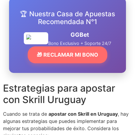
🏆 Nuestra Casa de Apuestas
Recomendada N°1
GGBet
Bono Exclusivo + Soporte 24/7
🎁 RECLAMAR MI BONO
Estrategias para apostar
con Skrill Uruguay
Cuando se trata de
apostar con Skrill en Uruguay
, hay
algunas estrategias que puedes implementar para
mejorar tus probabilidades de éxito. Considera los