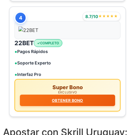
8.7/10
★★★★★
4
22BET
COMPLETO
Pagos Rápidos
Soporte Experto
Interfaz Pro
Super Bono
EXCLUSIVO
OBTENER BONO
Apostar con Skrill Uruguay: