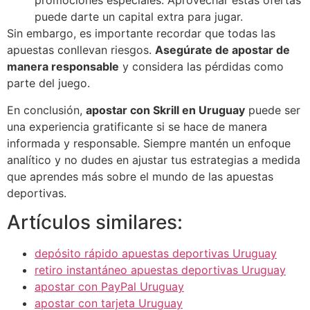
promociones especiales. Aprovechar estas ofertas
puede darte un capital extra para jugar.
Sin embargo, es importante recordar que todas las
apuestas conllevan riesgos.
Asegúrate de apostar de
manera responsable
y considera las pérdidas como
parte del juego.
En conclusión,
apostar con Skrill en Uruguay
puede ser
una experiencia gratificante si se hace de manera
informada y responsable. Siempre mantén un enfoque
analítico y no dudes en ajustar tus estrategias a medida
que aprendes más sobre el mundo de las apuestas
deportivas.
Artículos similares:
depósito rápido apuestas deportivas Uruguay
retiro instantáneo apuestas deportivas Uruguay
apostar con PayPal Uruguay
apostar con tarjeta Uruguay