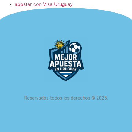
apostar con Visa Uruguay
Reservados todos los derechos
©
2025.