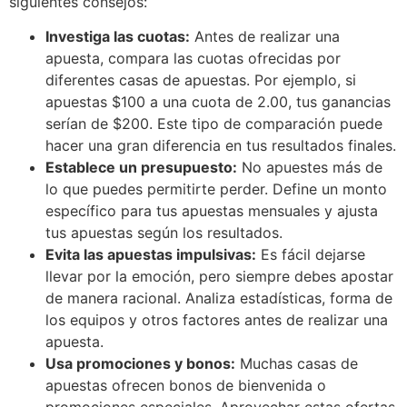
siguientes consejos:
Investiga las cuotas:
Antes de realizar una
apuesta, compara las cuotas ofrecidas por
diferentes casas de apuestas. Por ejemplo, si
apuestas $100 a una cuota de 2.00, tus ganancias
serían de $200. Este tipo de comparación puede
hacer una gran diferencia en tus resultados finales.
Establece un presupuesto:
No apuestes más de
lo que puedes permitirte perder. Define un monto
específico para tus apuestas mensuales y ajusta
tus apuestas según los resultados.
Evita las apuestas impulsivas:
Es fácil dejarse
llevar por la emoción, pero siempre debes apostar
de manera racional. Analiza estadísticas, forma de
los equipos y otros factores antes de realizar una
apuesta.
Usa promociones y bonos:
Muchas casas de
apuestas ofrecen bonos de bienvenida o