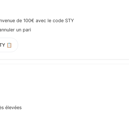
nvenue de 100€ avec le code STY
'annuler un pari
TY
📋
ès élevées