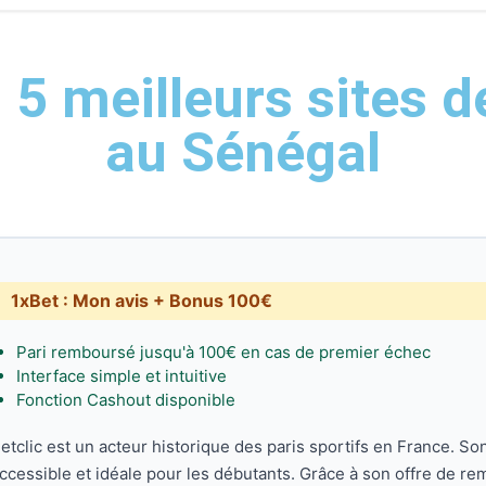
5 meilleurs sites d
au Sénégal
1xBet : Mon avis + Bonus 100€
Pari remboursé jusqu'à 100€ en cas de premier échec
Interface simple et intuitive
Fonction Cashout disponible
etclic est un acteur historique des paris sportifs en France. Son
ccessible et idéale pour les débutants. Grâce à son offre de 