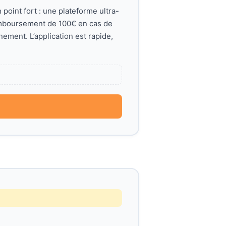
 point fort : une plateforme ultra-
remboursement de 100€ en cas de
ement. L’application est rapide,