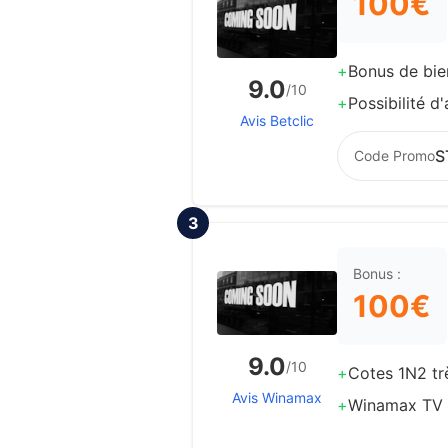
100€
+
Bonus de bie
9.0
/10
+
Possibilité d
Avis Betclic
S
Code Promo
3
Bonus :
100€
9.0
/10
+
Cotes 1N2 tr
Avis Winamax
+
Winamax TV