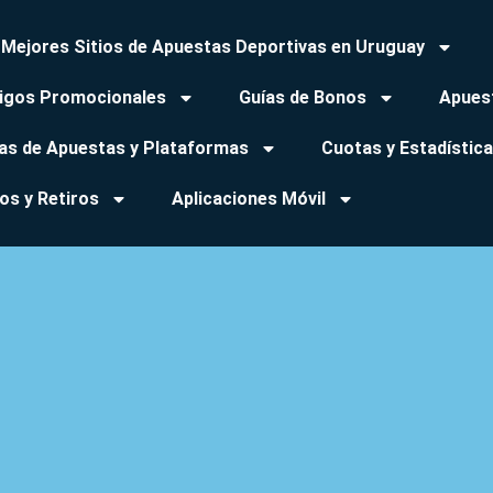
 Mejores Sitios de Apuestas Deportivas en Uruguay
igos Promocionales
Guías de Bonos
Apuest
as de Apuestas y Plataformas
Cuotas y Estadístic
os y Retiros
Aplicaciones Móvil