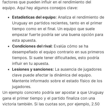
factores que pueden influir en el rendimiento del
equipo. Aquí hay algunos consejos clave:
Estadísticas del equipo:
Analiza el rendimiento de
Uruguay en partidos recientes, tanto en el primer
tiempo como en el final. Un equipo que suele
empezar fuerte podría ser una buena opción para
esta apuesta.
Condiciones del rival:
Evalúa cómo se ha
desempeñado el equipo contrario en sus primeros
tiempos. Si suele tener dificultades, esto podría
influir en tu apuesta.
Lesiones y sanciones:
La ausencia de jugadores
clave puede afectar la dinámica del equipo.
Mantente informado sobre el estado físico de los
jugadores.
Un ejemplo concreto podría ser apostar a que Uruguay
gana el primer tiempo y el partido finaliza con una
victoria también. Si las cuotas son, por ejemplo, 2.50