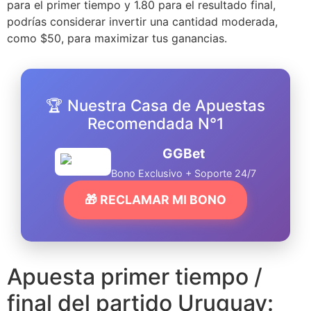
para el primer tiempo y 1.80 para el resultado final,
podrías considerar invertir una cantidad moderada,
como $50, para maximizar tus ganancias.
🏆 Nuestra Casa de Apuestas
Recomendada N°1
GGBet
Bono Exclusivo + Soporte 24/7
🎁 RECLAMAR MI BONO
Apuesta primer tiempo /
final del partido Uruguay: