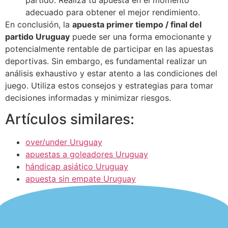
adecuado para obtener el mejor rendimiento.
En conclusión, la
apuesta primer tiempo / final del
partido Uruguay
puede ser una forma emocionante y
potencialmente rentable de participar en las apuestas
deportivas. Sin embargo, es fundamental realizar un
análisis exhaustivo y estar atento a las condiciones del
juego. Utiliza estos consejos y estrategias para tomar
decisiones informadas y minimizar riesgos.
Artículos similares:
over/under Uruguay
apuestas a goleadores Uruguay
hándicap asiático Uruguay
apuesta sin empate Uruguay