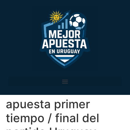
apuesta primer
tiempo / final del