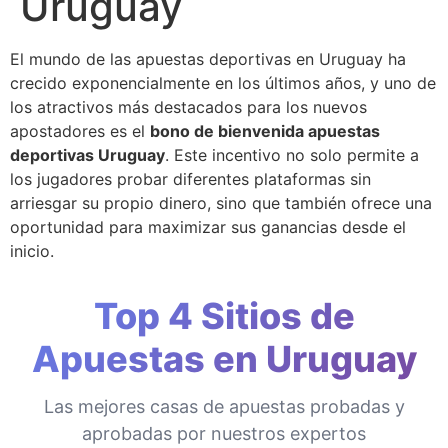
Uruguay
El mundo de las apuestas deportivas en Uruguay ha
crecido exponencialmente en los últimos años, y uno de
los atractivos más destacados para los nuevos
apostadores es el
bono de bienvenida apuestas
deportivas Uruguay
. Este incentivo no solo permite a
los jugadores probar diferentes plataformas sin
arriesgar su propio dinero, sino que también ofrece una
oportunidad para maximizar sus ganancias desde el
inicio.
Top 4 Sitios de
Apuestas en Uruguay
Las mejores casas de apuestas probadas y
aprobadas por nuestros expertos