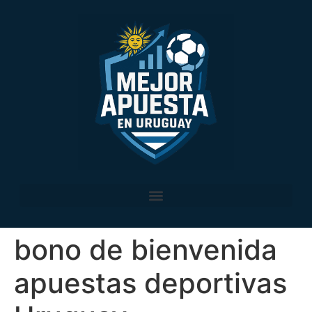
bono de bienvenida
apuestas deportivas