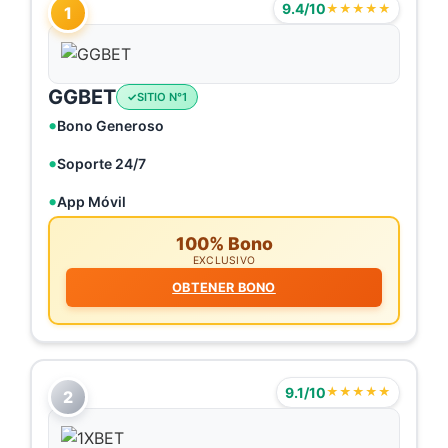
9.4/10
★★★★★
1
GGBET
SITIO N°1
Bono Generoso
Soporte 24/7
App Móvil
100% Bono
EXCLUSIVO
OBTENER BONO
9.1/10
★★★★★
2