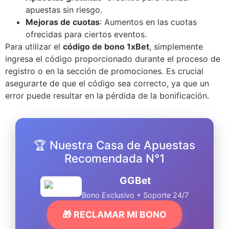
apuestas sin riesgo.
Mejoras de cuotas
: Aumentos en las cuotas
ofrecidas para ciertos eventos.
Para utilizar el
código de bono 1xBet
, simplemente
ingresa el código proporcionado durante el proceso de
registro o en la sección de promociones. Es crucial
asegurarte de que el código sea correcto, ya que un
error puede resultar en la pérdida de la bonificación.
🏆 Nuestra Casa de Apuestas
Recomendada N°1
GGBet
Bono Exclusivo + Soporte 24/7
🎁 RECLAMAR MI BONO