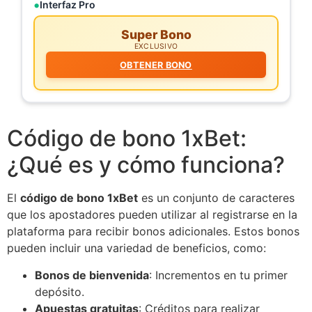
Interfaz Pro
Super Bono
EXCLUSIVO
OBTENER BONO
Código de bono 1xBet:
¿Qué es y cómo funciona?
El
código de bono 1xBet
es un conjunto de caracteres
que los apostadores pueden utilizar al registrarse en la
plataforma para recibir bonos adicionales. Estos bonos
pueden incluir una variedad de beneficios, como:
Bonos de bienvenida
: Incrementos en tu primer
depósito.
Apuestas gratuitas
: Créditos para realizar