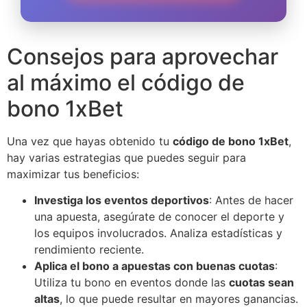
Consejos para aprovechar
al máximo el código de
bono 1xBet
Una vez que hayas obtenido tu
código de bono 1xBet
,
hay varias estrategias que puedes seguir para
maximizar tus beneficios:
Investiga los eventos deportivos
: Antes de hacer
una apuesta, asegúrate de conocer el deporte y
los equipos involucrados. Analiza estadísticas y
rendimiento reciente.
Aplica el bono a apuestas con buenas cuotas
:
Utiliza tu bono en eventos donde las
cuotas sean
altas
, lo que puede resultar en mayores ganancias.