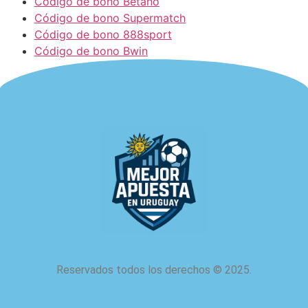
Código de bono Betano
Código de bono Supermatch
Código de bono 888sport
Código de bono Bwin
Reservados todos los derechos
©
2025.