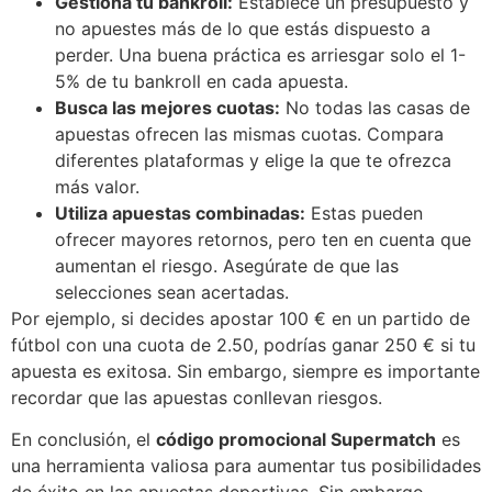
Gestiona tu bankroll:
Establece un presupuesto y
no apuestes más de lo que estás dispuesto a
perder. Una buena práctica es arriesgar solo el 1-
5% de tu bankroll en cada apuesta.
Busca las mejores cuotas:
No todas las casas de
apuestas ofrecen las mismas cuotas. Compara
diferentes plataformas y elige la que te ofrezca
más valor.
Utiliza apuestas combinadas:
Estas pueden
ofrecer mayores retornos, pero ten en cuenta que
aumentan el riesgo. Asegúrate de que las
selecciones sean acertadas.
Por ejemplo, si decides apostar 100 € en un partido de
fútbol con una cuota de 2.50, podrías ganar 250 € si tu
apuesta es exitosa. Sin embargo, siempre es importante
recordar que las apuestas conllevan riesgos.
En conclusión, el
código promocional Supermatch
es
una herramienta valiosa para aumentar tus posibilidades