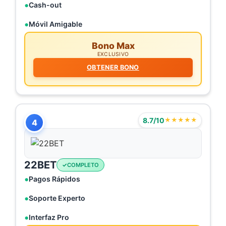
Cash-out
Móvil Amigable
Bono Max
EXCLUSIVO
OBTENER BONO
8.7/10
★★★★★
4
22BET
COMPLETO
Pagos Rápidos
Soporte Experto
Interfaz Pro