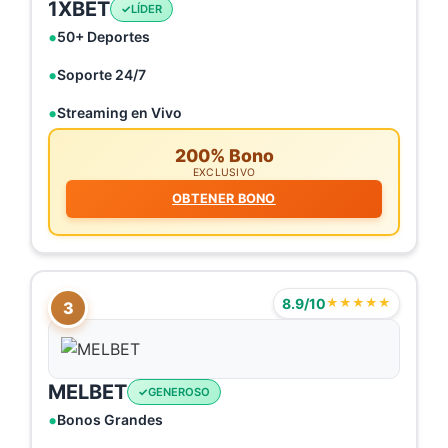
1XBET
LÍDER
50+ Deportes
Soporte 24/7
Streaming en Vivo
200% Bono
EXCLUSIVO
OBTENER BONO
8.9/10
★★★★★
3
MELBET
GENEROSO
Bonos Grandes