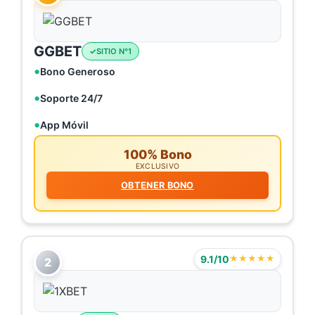
GGBET
SITIO N°1
Bono Generoso
Soporte 24/7
App Móvil
100% Bono
EXCLUSIVO
OBTENER BONO
9.1/10
★★★★★
2