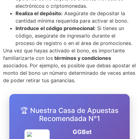
electrónicos o criptomonedas.
Realiza el depósito:
Asegúrate de depositar la
cantidad mínima requerida para activar el bono.
Introduce el código promocional:
Si tienes un
código, asegúrate de ingresarlo durante el
proceso de registro o en el área de promociones.
Una vez que hayas activado el bono, es importante
familiarizarte con los
términos y condiciones
asociados. Por ejemplo, es posible que debas apostar el
monto del bono un número determinado de veces antes
de poder retirar tus ganancias.
🏆 Nuestra Casa de Apuestas
Recomendada N°1
GGBet