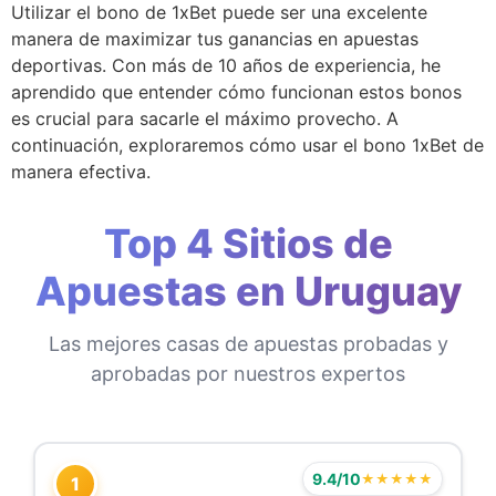
Utilizar el bono de 1xBet puede ser una excelente
manera de maximizar tus ganancias en apuestas
deportivas. Con más de 10 años de experiencia, he
aprendido que entender cómo funcionan estos bonos
es crucial para sacarle el máximo provecho. A
continuación, exploraremos cómo usar el bono 1xBet de
manera efectiva.
Top 4 Sitios de
Apuestas en Uruguay
Las mejores casas de apuestas probadas y
aprobadas por nuestros expertos
9.4/10
★★★★★
1