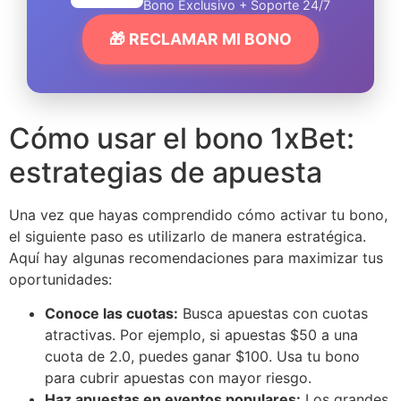
Bono Exclusivo + Soporte 24/7
🎁 RECLAMAR MI BONO
Cómo usar el bono 1xBet:
estrategias de apuesta
Una vez que hayas comprendido cómo activar tu bono,
el siguiente paso es utilizarlo de manera estratégica.
Aquí hay algunas recomendaciones para maximizar tus
oportunidades:
Conoce las cuotas:
Busca apuestas con cuotas
atractivas. Por ejemplo, si apuestas $50 a una
cuota de 2.0, puedes ganar $100. Usa tu bono
para cubrir apuestas con mayor riesgo.
Haz apuestas en eventos populares:
Los grandes