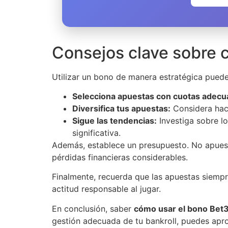
Consejos clave sobre 
Utilizar un bono de manera estratégica puede 
Selecciona apuestas con cuotas adecu
Diversifica tus apuestas:
Considera hace
Sigue las tendencias:
Investiga sobre l
significativa.
Además, establece un presupuesto. No apueste
pérdidas financieras considerables.
Finalmente, recuerda que las apuestas siemp
actitud responsable al jugar.
En conclusión, saber
cómo usar el bono Bet
gestión adecuada de tu bankroll, puedes apr