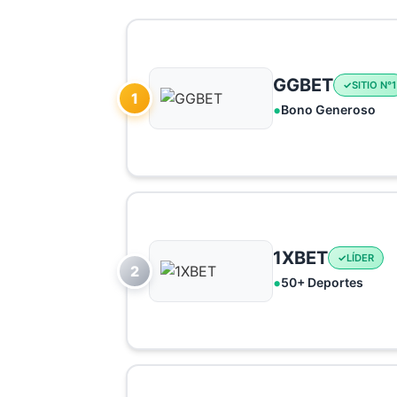
GGBET
SITIO N°1
1
Bono Generoso
1XBET
LÍDER
2
50+ Deportes