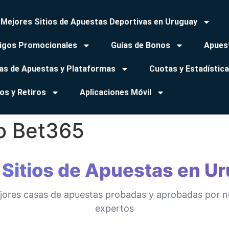
 Mejores Sitios de Apuestas Deportivas en Uruguay
igos Promocionales
Guías de Bonos
Apuest
as de Apuestas y Plataformas
Cuotas y Estadístic
os y Retiros
Aplicaciones Móvil
o Bet365
 Sitios de Apuestas en U
jores casas de apuestas probadas y aprobadas por n
expertos