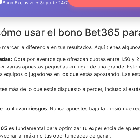
Bono Exclusivo + Soporte 24/7
cómo usar el bono Bet365 par
marcar la diferencia en tus resultados. Aquí tienes alguno
adas:
Opta por eventos que ofrezcan cuotas entre 1.50 y 2.
r varias apuestas pequeñas en lugar de una grande. Esto r
os equipos o jugadores en los que estás apostando. Las est
s más de lo que estás dispuesto a perder, incluso si estás
re conllevan
riesgos
. Nunca apuestes bajo la presión de r
365
es fundamental para optimizar tu experiencia de apues
ovechar al máximo tus oportunidades de ganar.