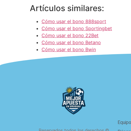
Artículos similares:
Cómo usar el bono 888sport
Cómo usar el bono Sportingbet
Cómo usar el bono 22Bet
Cómo usar el bono Betano
Cómo usar el bono Bwin
ac
no
Equip
Reservados todos los derechos
©