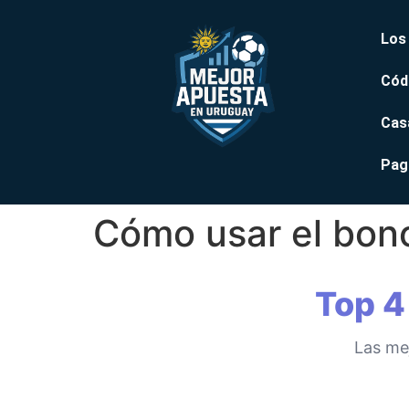
Los
Cód
Cas
Pag
Cómo usar el bon
Top 4
Las me