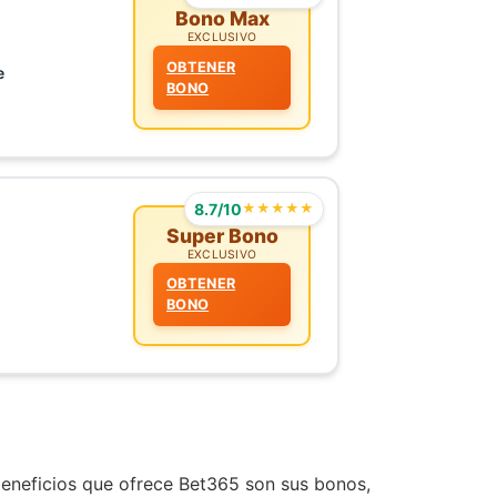
Bono Max
EXCLUSIVO
OBTENER
e
BONO
8.7/10
★★★★★
Super Bono
EXCLUSIVO
OBTENER
BONO
beneficios que ofrece Bet365 son sus bonos,