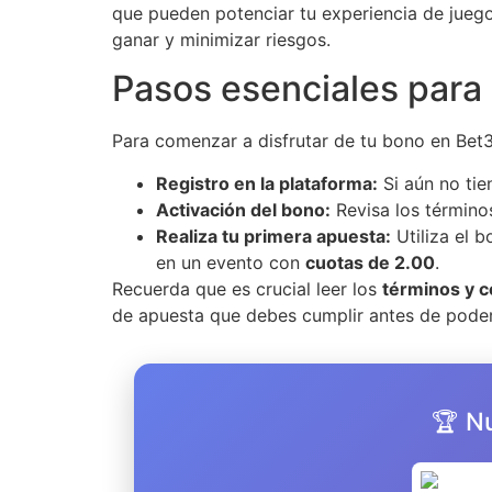
que pueden potenciar tu experiencia de juego
ganar y minimizar riesgos.
Pasos esenciales para
Para comenzar a disfrutar de tu bono en Bet
Registro en la plataforma:
Si aún no tie
Activación del bono:
Revisa los término
Realiza tu primera apuesta:
Utiliza el 
en un evento con
cuotas de 2.00
.
Recuerda que es crucial leer los
términos y c
de apuesta que debes cumplir antes de poder 
🏆 N