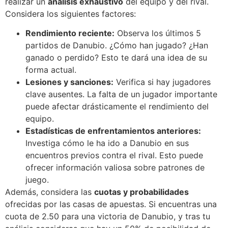
realizar un
análisis exhaustivo
del equipo y del rival.
Considera los siguientes factores:
Rendimiento reciente:
Observa los últimos 5
partidos de Danubio. ¿Cómo han jugado? ¿Han
ganado o perdido? Esto te dará una idea de su
forma actual.
Lesiones y sanciones:
Verifica si hay jugadores
clave ausentes. La falta de un jugador importante
puede afectar drásticamente el rendimiento del
equipo.
Estadísticas de enfrentamientos anteriores:
Investiga cómo le ha ido a Danubio en sus
encuentros previos contra el rival. Esto puede
ofrecer información valiosa sobre patrones de
juego.
Además, considera las
cuotas y probabilidades
ofrecidas por las casas de apuestas. Si encuentras una
cuota de 2.50 para una victoria de Danubio, y tras tu