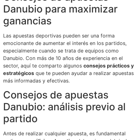
Danubio para maximizar
ganancias
Las apuestas deportivas pueden ser una forma
emocionante de aumentar el interés en los partidos,
especialmente cuando se trata de equipos como
Danubio. Con más de 10 años de experiencia en el
sector, aquí te comparto algunos
consejos prácticos y
estratégicos
que te pueden ayudar a realizar apuestas
más informadas y efectivas.
Consejos de apuestas
Danubio: análisis previo al
partido
Antes de realizar cualquier apuesta, es fundamental