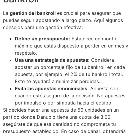
La
gestión del bankroll
es crucial para asegurar que
puedas seguir apostando a largo plazo. Aquí algunos
consejos para una gestión efectiva:
Define un presupuesto:
Establece un monto
máximo que estás dispuesto a perder en un mes y
respétalo.
Usa una estrategia de apuestas:
Considera
apostar un porcentaje fijo de tu bankroll en cada
apuesta, por ejemplo, el 2% de tu bankroll total.
Esto te ayudará a minimizar pérdidas.
Evita las apuestas emocionales:
Apuesta solo
cuando estés seguro de la decisión. No apuestes
por impulso o por simpatía hacia el equipo.
Si decides hacer una apuesta de 50 unidades en un
partido donde Danubio tiene una cuota de 3.00,
asegúrate de que esa cantidad no comprometa tu
presupuesto establecido. En caso de ganar, obtendrás