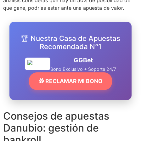
análisis consideras que hay un 50% de posibilidad de
que gane, podrías estar ante una apuesta de valor.
🏆 Nuestra Casa de Apuestas
Recomendada N°1
GGBet
Bono Exclusivo + Soporte 24/7
🎁 RECLAMAR MI BONO
Consejos de apuestas
Danubio: gestión de
bankroll