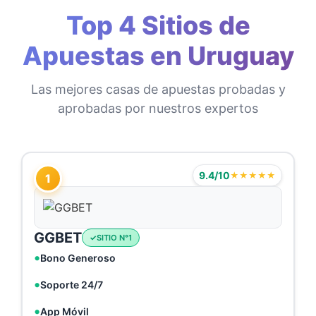
Top 4 Sitios de
Apuestas en Uruguay
Las mejores casas de apuestas probadas y
aprobadas por nuestros expertos
9.4/10
★★★★★
1
GGBET
SITIO N°1
Bono Generoso
Soporte 24/7
App Móvil