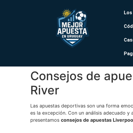
Los
Cód
Cas
Pag
Consejos de apue
River
Las apuestas deportivas son una forma emocio
es la excepción. Con un análisis adecuado y 
presentamos
consejos de apuestas Liverpoo