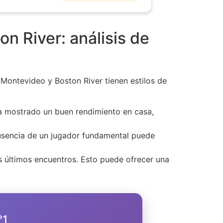
n River: análisis de
 Montevideo y Boston River tienen estilos de
a mostrado un buen rendimiento en casa,
ausencia de un jugador fundamental puede
últimos encuentros. Esto puede ofrecer una
°1