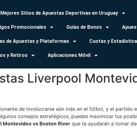
 Mejores Sitios de Apuestas Deportivas en Uruguay
igos Promocionales
Guías de Bonos
Apuest
as de Apuestas y Plataformas
Cuotas y Estadístic
os y Retiros
Aplicaciones Móvil
stas Liverpool Montevi
nante de involucrarse aún más en el fútbol, y el partido 
algunos consejos estratégicos, puedes maximizar tus posibil
l Montevideo vs Boston River
que te ayudarán a tomar dec