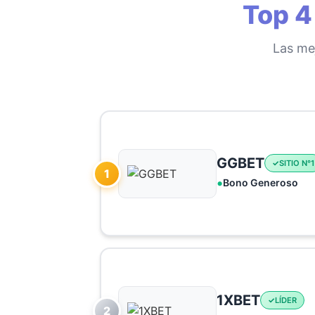
Top 4
Las me
GGBET
SITIO N°1
1
Bono Generoso
1XBET
LÍDER
2