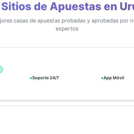
 Sitios de Apuestas en U
jores casas de apuestas probadas y aprobadas por n
expertos
Soporte 24/7
App Móvil