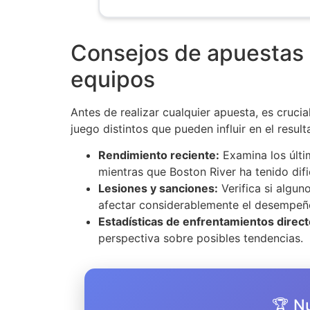
Consejos de apuestas L
equipos
Antes de realizar cualquier apuesta, es cruci
juego distintos que pueden influir en el result
Rendimiento reciente:
Examina los últi
mientras que Boston River ha tenido difi
Lesiones y sanciones:
Verifica si algu
afectar considerablemente el desempeñ
Estadísticas de enfrentamientos direct
perspectiva sobre posibles tendencias.
🏆 N