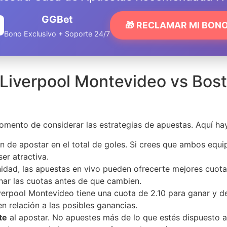
GGBet
🎁 RECLAMAR MI BON
Bono Exclusivo + Soporte 24/7
Liverpool Montevideo vs Bosto
omento de considerar las estrategias de apuestas. Aquí hay
 de apostar en el total de goles. Si crees que ambos equi
er atractiva.
nidad, las apuestas en vivo pueden ofrecerte mejores cuot
ar las cuotas antes de que cambien.
verpool Montevideo tiene una cuota de 2.10 para ganar y d
en relación a las posibles ganancias.
te
al apostar. No apuestes más de lo que estés dispuesto a 