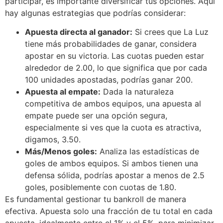
participar, es importante diversificar tus opciones. Aquí
hay algunas estrategias que podrías considerar:
Apuesta directa al ganador:
Si crees que La Luz
tiene más probabilidades de ganar, considera
apostar en su victoria. Las cuotas pueden estar
alrededor de 2.00, lo que significa que por cada
100 unidades apostadas, podrías ganar 200.
Apuesta al empate:
Dada la naturaleza
competitiva de ambos equipos, una apuesta al
empate puede ser una opción segura,
especialmente si ves que la cuota es atractiva,
digamos, 3.50.
Más/Menos goles:
Analiza las estadísticas de
goles de ambos equipos. Si ambos tienen una
defensa sólida, podrías apostar a menos de 2.5
goles, posiblemente con cuotas de 1.80.
Es fundamental gestionar tu bankroll de manera
efectiva. Apuesta solo una fracción de tu total en cada
apuesta, idealmente entre el 1% y el 5%, para minimizar