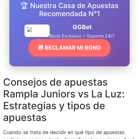
🏆 Nuestra Casa de Apuestas
Recomendada N°1
GGBet
Bono Exclusivo + Soporte 24/7
🎁 RECLAMAR MI BONO
Consejos de apuestas
Rampla Juniors vs La Luz:
Estrategias y tipos de
apuestas
Cuando se trata de decidir en qué tipo de apuestas