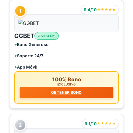
9.4/10
★★★★★
1
GGBET
SITIO N°1
Bono Generoso
Soporte 24/7
App Móvil
100% Bono
EXCLUSIVO
OBTENER BONO
9.1/10
★★★★★
2