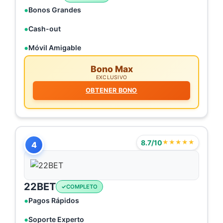
Bonos Grandes
Cash-out
Móvil Amigable
Bono Max
EXCLUSIVO
OBTENER BONO
8.7/10
★★★★★
4
22BET
COMPLETO
Pagos Rápidos
Soporte Experto