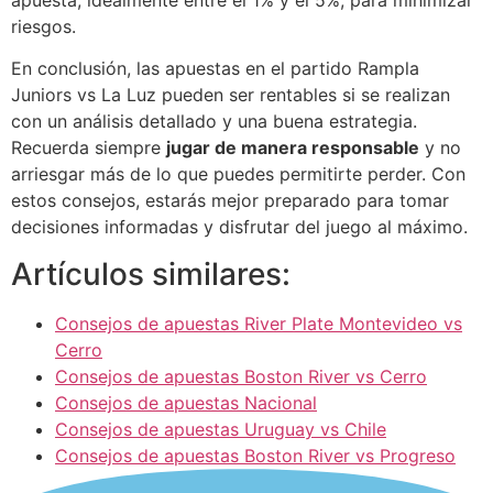
riesgos.
En conclusión, las apuestas en el partido Rampla
Juniors vs La Luz pueden ser rentables si se realizan
con un análisis detallado y una buena estrategia.
Recuerda siempre
jugar de manera responsable
y no
arriesgar más de lo que puedes permitirte perder. Con
estos consejos, estarás mejor preparado para tomar
decisiones informadas y disfrutar del juego al máximo.
Artículos similares:
Consejos de apuestas River Plate Montevideo vs
Cerro
Consejos de apuestas Boston River vs Cerro
Consejos de apuestas Nacional
Consejos de apuestas Uruguay vs Chile
Consejos de apuestas Boston River vs Progreso