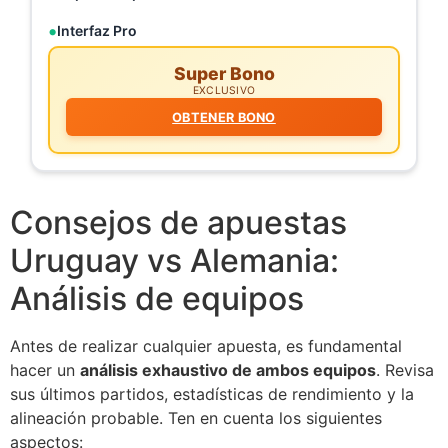
Interfaz Pro
Super Bono
EXCLUSIVO
OBTENER BONO
Consejos de apuestas
Uruguay vs Alemania:
Análisis de equipos
Antes de realizar cualquier apuesta, es fundamental
hacer un
análisis exhaustivo de ambos equipos
. Revisa
sus últimos partidos, estadísticas de rendimiento y la
alineación probable. Ten en cuenta los siguientes
aspectos: