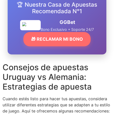
🏆 Nuestra Casa de Apuestas
Recomendada N°1
GGBet
Bono Exclusivo + Soporte 24/7
🎁 RECLAMAR MI BONO
Consejos de apuestas
Uruguay vs Alemania:
Estrategias de apuesta
Cuando estés listo para hacer tus apuestas, considera
utilizar diferentes estrategias que se adapten a tu estilo
de juego. Aquí te ofrecemos algunas recomendaciones: