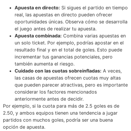
Apuesta en directo:
Si sigues el partido en tiempo
real, las apuestas en directo pueden ofrecer
oportunidades únicas. Observa cómo se desarrolla
el juego antes de realizar tu apuesta.
Apuesta combinada:
Combina varias apuestas en
un solo ticket. Por ejemplo, podrías apostar en el
resultado final y en el total de goles. Esto puede
incrementar tus ganancias potenciales, pero
también aumenta el riesgo.
Cuidado con las cuotas sobreinfladas:
A veces,
las casas de apuestas ofrecen cuotas muy altas
que pueden parecer atractivas, pero es importante
considerar los factores mencionados
anteriormente antes de decidir.
Por ejemplo, si la cuota para más de 2.5 goles es de
2.50, y ambos equipos tienen una tendencia a jugar
partidos con muchos goles, podría ser una buena
opción de apuesta.