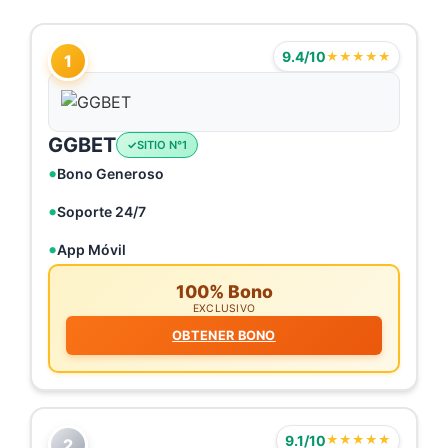
9.4/10
★★★★★
1
GGBET
SITIO N°1
Bono Generoso
Soporte 24/7
App Móvil
100% Bono
EXCLUSIVO
OBTENER BONO
9.1/10
★★★★★
2