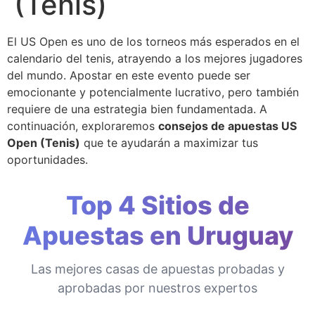
(Tenis)
El US Open es uno de los torneos más esperados en el
calendario del tenis, atrayendo a los mejores jugadores
del mundo. Apostar en este evento puede ser
emocionante y potencialmente lucrativo, pero también
requiere de una estrategia bien fundamentada. A
continuación, exploraremos
consejos de apuestas US
Open (Tenis)
que te ayudarán a maximizar tus
oportunidades.
Top 4 Sitios de
Apuestas en Uruguay
Las mejores casas de apuestas probadas y
aprobadas por nuestros expertos