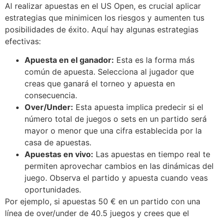
Al realizar apuestas en el US Open, es crucial aplicar
estrategias que minimicen los riesgos y aumenten tus
posibilidades de éxito. Aquí hay algunas estrategias
efectivas:
Apuesta en el ganador:
Esta es la forma más
común de apuesta. Selecciona al jugador que
creas que ganará el torneo y apuesta en
consecuencia.
Over/Under:
Esta apuesta implica predecir si el
número total de juegos o sets en un partido será
mayor o menor que una cifra establecida por la
casa de apuestas.
Apuestas en vivo:
Las apuestas en tiempo real te
permiten aprovechar cambios en las dinámicas del
juego. Observa el partido y apuesta cuando veas
oportunidades.
Por ejemplo, si apuestas 50 € en un partido con una
línea de over/under de 40.5 juegos y crees que el