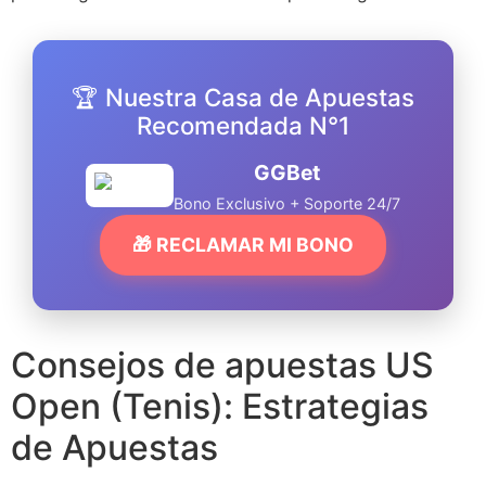
🏆 Nuestra Casa de Apuestas
Recomendada N°1
GGBet
Bono Exclusivo + Soporte 24/7
🎁 RECLAMAR MI BONO
Consejos de apuestas US
Open (Tenis): Estrategias
de Apuestas