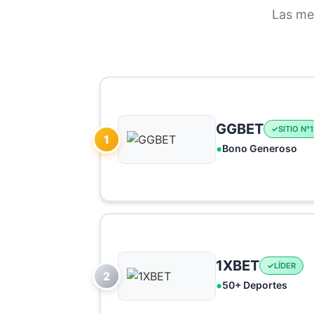
Las me
GGBET
SITIO N°1
1
Bono Generoso
1XBET
LÍDER
2
50+ Deportes