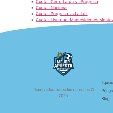
Cuotas Cerro Largo vs Progreso
Cuotas Nacional
Cuotas Progreso vs La Luz
Cuotas Liverpool Montevideo vs Montev
ac
no
Equip
Reservados todos los derechos
©
Pónga
2025.
Blog