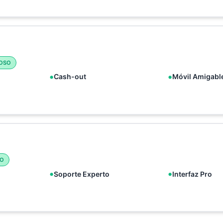
OSO
Cash-out
Móvil Amigabl
TO
Soporte Experto
Interfaz Pro