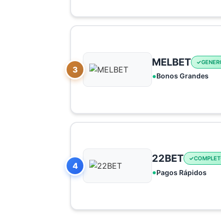
MELBET
GENER
3
Bonos Grandes
22BET
COMPLE
4
Pagos Rápidos