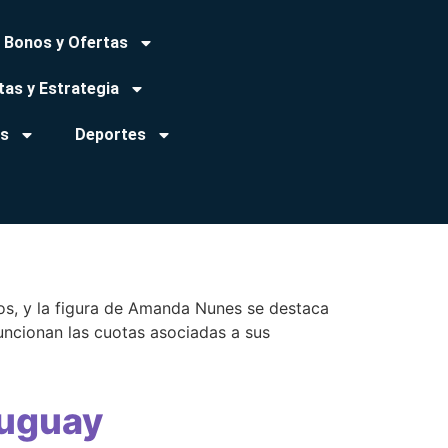
Bonos y Ofertas
as y Estrategia
as
Deportes
os, y la figura de Amanda Nunes se destaca
ncionan las cuotas asociadas a sus
ruguay