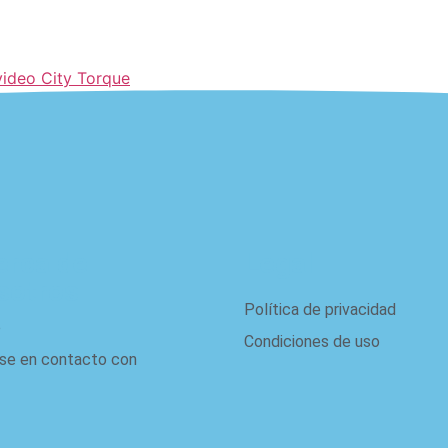
ideo City Torque
erca de
Legal
sotros
Política de privacidad
o
Condiciones de uso
se en contacto con