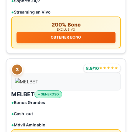
Soporte 24/7
Streaming en Vivo
200% Bono
EXCLUSIVO
OBTENER BONO
8.9/10
★★★★★
3
MELBET
GENEROSO
Bonos Grandes
Cash-out
Móvil Amigable