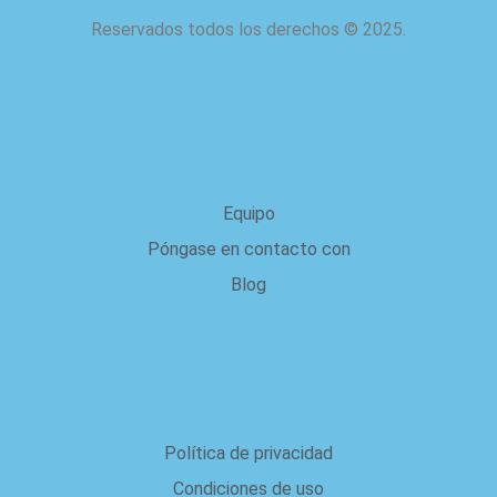
Reservados todos los derechos
©
2025.
acerca de nosotros
Equipo
Póngase en contacto con
Blog
Legal
Política de privacidad
Condiciones de uso