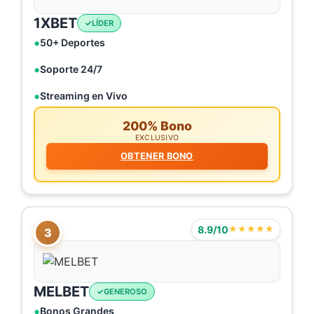
1XBET
LÍDER
50+ Deportes
Soporte 24/7
Streaming en Vivo
200% Bono
EXCLUSIVO
OBTENER BONO
8.9/10
★★★★★
3
MELBET
GENEROSO
Bonos Grandes