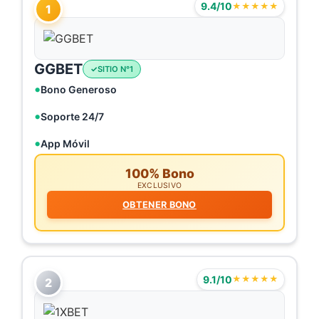
9.4/10
★★★★★
1
GGBET
SITIO N°1
Bono Generoso
Soporte 24/7
App Móvil
100% Bono
EXCLUSIVO
OBTENER BONO
9.1/10
★★★★★
2