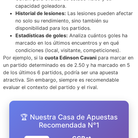
capacidad goleadora.
Historial de lesiones:
Las lesiones pueden afectar
no solo su rendimiento, sino también su
disponibilidad para los partidos.
Estadísticas de goles:
Analiza cuántos goles ha
marcado en los últimos encuentros y en qué
condiciones (local, visitante, competiciones).
Por ejemplo, si la
cuota Edinson Cavani
para marcar en
un partido determinado es de 2.50 y ha marcado en 5
de los últimos 6 partidos, podría ser una apuesta
atractiva. Sin embargo, siempre es recomendable
evaluar el contexto del partido y el rival.
🏆 Nuestra Casa de Apuestas
Recomendada N°1