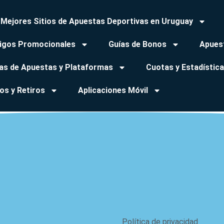
 Mejores Sitios de Apuestas Deportivas en Uruguay
igos Promocionales
Guías de Bonos
Apuest
as de Apuestas y Plataformas
Cuotas y Estadístic
os y Retiros
Aplicaciones Móvil
erca de
Legal
sotros
Política de privacidad