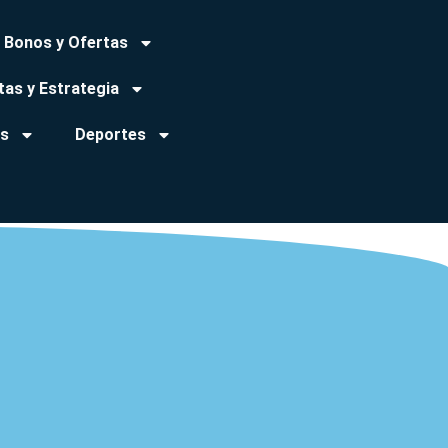
Bonos y Ofertas
as y Estrategia
as
Deportes