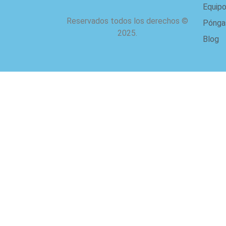
Equip
Reservados todos los derechos
©
Pónga
2025.
Blog