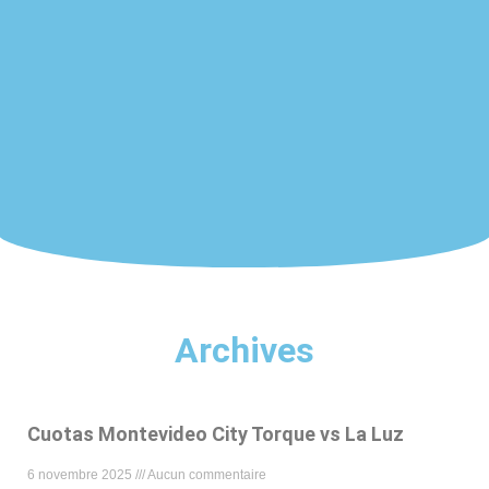
Archives
Cuotas Montevideo City Torque vs La Luz
6 novembre 2025
Aucun commentaire