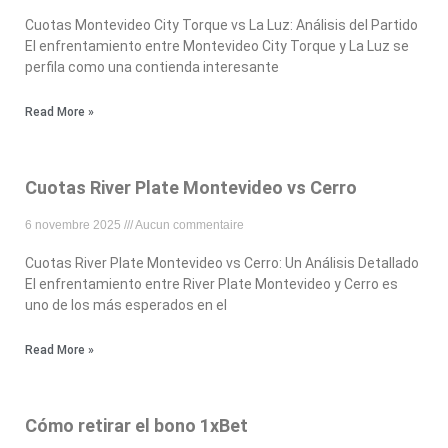
Cuotas Montevideo City Torque vs La Luz: Análisis del Partido
El enfrentamiento entre Montevideo City Torque y La Luz se
perfila como una contienda interesante
Read More »
Cuotas River Plate Montevideo vs Cerro
6 novembre 2025
Aucun commentaire
Cuotas River Plate Montevideo vs Cerro: Un Análisis Detallado
El enfrentamiento entre River Plate Montevideo y Cerro es
uno de los más esperados en el
Read More »
Cómo retirar el bono 1xBet