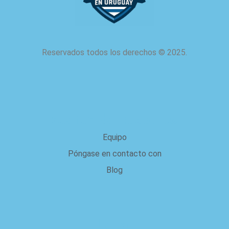
Reservados todos los derechos
©
2025.
acerca de nosotros
Equipo
Póngase en contacto con
Blog
Legal