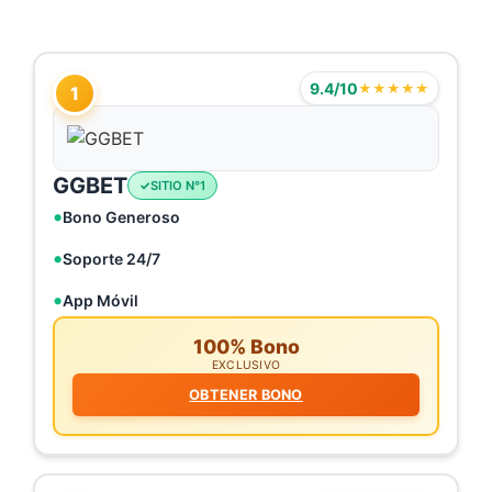
9.4/10
★★★★★
1
GGBET
SITIO N°1
Bono Generoso
Soporte 24/7
App Móvil
100% Bono
EXCLUSIVO
OBTENER BONO