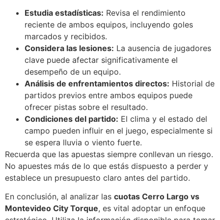
Estudia estadísticas:
Revisa el rendimiento
reciente de ambos equipos, incluyendo goles
marcados y recibidos.
Considera las lesiones:
La ausencia de jugadores
clave puede afectar significativamente el
desempeño de un equipo.
Análisis de enfrentamientos directos:
Historial de
partidos previos entre ambos equipos puede
ofrecer pistas sobre el resultado.
Condiciones del partido:
El clima y el estado del
campo pueden influir en el juego, especialmente si
se espera lluvia o viento fuerte.
Recuerda que las apuestas siempre conllevan un riesgo.
No apuestes más de lo que estás dispuesto a perder y
establece un presupuesto claro antes del partido.
En conclusión, al analizar las
cuotas Cerro Largo vs
Montevideo City Torque
, es vital adoptar un enfoque