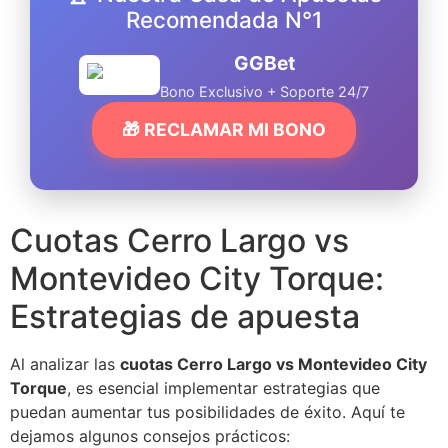
Recomendada N°1
GGBet
Bono Exclusivo + Soporte 24/7
🎁 RECLAMAR MI BONO
Cuotas Cerro Largo vs
Montevideo City Torque:
Estrategias de apuesta
Al analizar las
cuotas Cerro Largo vs Montevideo City
Torque
, es esencial implementar estrategias que
puedan aumentar tus posibilidades de éxito. Aquí te
dejamos algunos consejos prácticos: