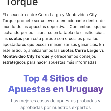
Torque
El encuentro entre Cerro Largo y Montevideo City
Torque promete ser un evento emocionante dentro del
mundo de las apuestas deportivas. Con ambos equipos
luchando por posicionarse en la tabla de clasificación,
las
cuotas
para este partido son cruciales para los
apostadores que buscan maximizar sus ganancias. En
este artículo, analizaremos las
cuotas Cerro Largo vs
Montevideo City Torque
y ofreceremos consejos
estratégicos para hacer apuestas más informadas.
Top 4 Sitios de
Apuestas en Uruguay
Las mejores casas de apuestas probadas y
aprobadas por nuestros expertos