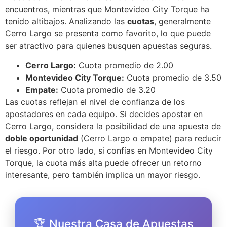
encuentros, mientras que Montevideo City Torque ha
tenido altibajos. Analizando las
cuotas
, generalmente
Cerro Largo se presenta como favorito, lo que puede
ser atractivo para quienes busquen apuestas seguras.
Cerro Largo:
Cuota promedio de 2.00
Montevideo City Torque:
Cuota promedio de 3.50
Empate:
Cuota promedio de 3.20
Las cuotas reflejan el nivel de confianza de los
apostadores en cada equipo. Si decides apostar en
Cerro Largo, considera la posibilidad de una apuesta de
doble oportunidad
(Cerro Largo o empate) para reducir
el riesgo. Por otro lado, si confías en Montevideo City
Torque, la cuota más alta puede ofrecer un retorno
interesante, pero también implica un mayor riesgo.
🏆 Nuestra Casa de Apuestas