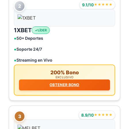
9.1/10
★★★★★
2
1XBET
LÍDER
50+ Deportes
Soporte 24/7
Streaming en Vivo
200% Bono
EXCLUSIVO
OBTENER BONO
8.9/10
★★★★★
3