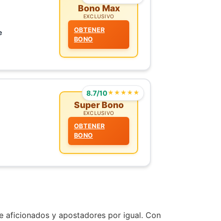
Bono Max
EXCLUSIVO
OBTENER
e
BONO
8.7/10
★★★★★
Super Bono
EXCLUSIVO
OBTENER
BONO
e aficionados y apostadores por igual. Con