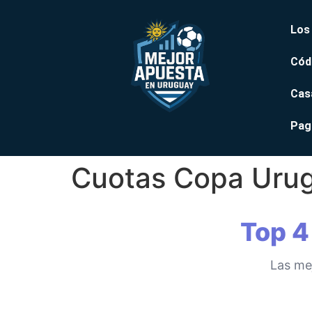
Los
Cód
Cas
Pag
Cuotas Copa Uru
Top 4
Las me