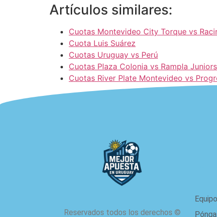
Artículos similares:
Cuotas Montevideo City Torque vs Rac
Cuota Luis Suárez
Cuotas Uruguay vs Perú
Cuotas Plaza Colonia vs Rampla Juniors
Cuotas River Plate Montevideo vs Prog
ac
no
Equip
Reservados todos los derechos
©
Pónga