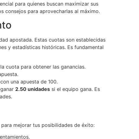
sencial para quienes buscan maximizar sus
os consejos para aprovecharlas al máximo.
nto
dad apostada. Estas cuotas son establecidas
es y estadísticas históricas. Es fundamental
a cuota para obtener las ganancias.
apuesta.
 con una apuesta de 100.
 ganar
2.50 unidades
si el equipo gana. Es
ades.
 para mejorar tus posibilidades de éxito:
rentamientos.