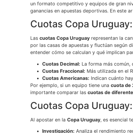
un formato competitivo y equipos de gran niv
ganancias en apuestas deportivas. En este a
Cuotas Copa Uruguay:
Las
cuotas Copa Uruguay
representan la can
por las casas de apuestas y fluctúan según di
entender cómo se calculan y qué implican par
Cuotas Decimal:
La forma más común, do
Cuotas Fraccional:
Más utilizada en el R
Cuotas Americanas:
Indican cuánto hay
Por ejemplo, si un equipo tiene una
cuota de 
importante comparar las
cuotas de diferent
Cuotas Copa Uruguay: 
Al apostar en la
Copa Uruguay
, es esencial 
Investigación:
Analiza el rendimiento rec