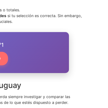
 o totales.
des
si tu selección es correcta. Sin embargo,
ciales.
°1
O
ruguay
erda siempre investigar y comparar las
s de lo que estés dispuesto a perder.