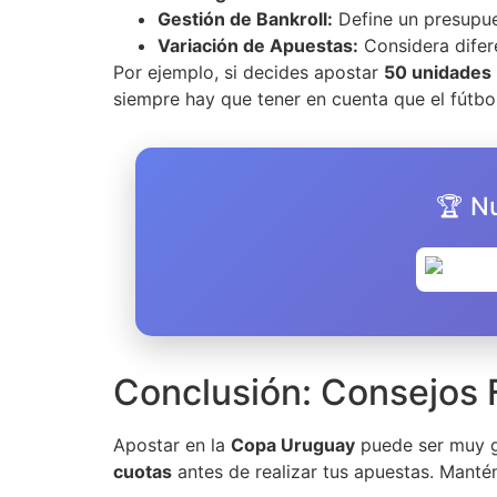
Gestión de Bankroll:
Define un presupue
Variación de Apuestas:
Considera difere
Por ejemplo, si decides apostar
50 unidades
siempre hay que tener en cuenta que el fútbo
🏆 N
Conclusión: Consejos 
Apostar en la
Copa Uruguay
puede ser muy gr
cuotas
antes de realizar tus apuestas. Manté