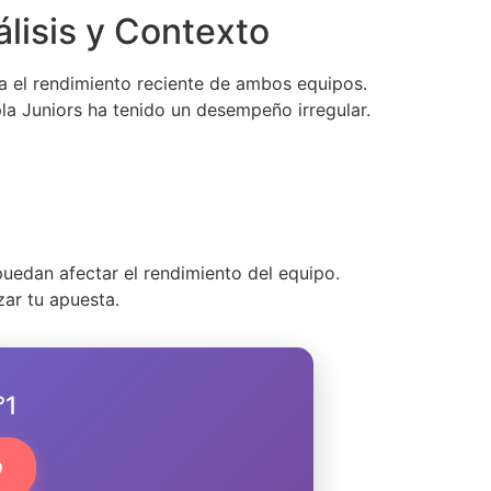
lisis y Contexto
ta el rendimiento reciente de ambos equipos.
a Juniors ha tenido un desempeño irregular.
puedan afectar el rendimiento del equipo.
zar tu apuesta.
°1
O