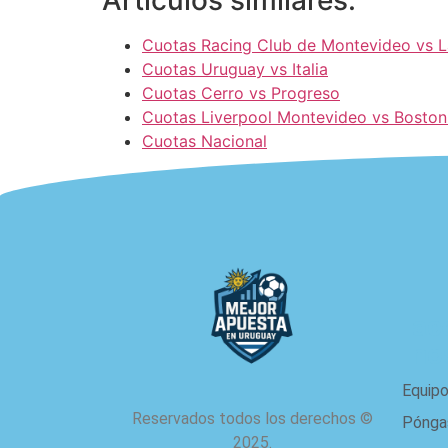
Cuotas Racing Club de Montevideo vs L
Cuotas Uruguay vs Italia
Cuotas Cerro vs Progreso
Cuotas Liverpool Montevideo vs Boston
Cuotas Nacional
ac
no
Equip
Reservados todos los derechos
©
Pónga
2025.