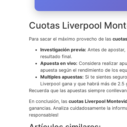
Cuotas Liverpool Mont
Para sacar el máximo provecho de las
cuotas
Investigación previa:
Antes de apostar, 
resultado final.
Apuesta en vivo:
Considera realizar apu
apuesta según el rendimiento de los equ
Multiples apuestas:
Si te sientes segur
Liverpool gana y que habrá más de 2.5 g
Recuerda que las apuestas siempre conllevan 
En conclusión, las
cuotas Liverpool Montevi
ganancias. Analiza cuidadosamente la informa
responsables!
Artículos similares: