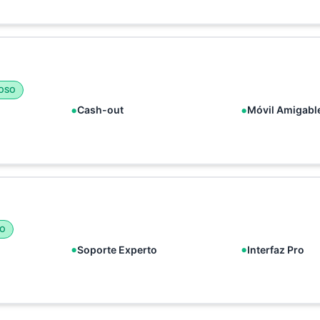
OSO
Cash-out
Móvil Amigabl
TO
Soporte Experto
Interfaz Pro