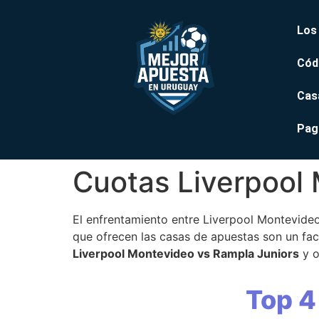
Los
Cód
Cas
Pag
Cuotas Liverpool
El enfrentamiento entre Liverpool Montevide
que ofrecen las casas de apuestas son un fac
Liverpool Montevideo vs Rampla Juniors
y o
Top 4