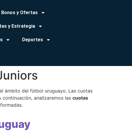
Bonos y Ofertas
as y Estrategia
as
Deportes
Juniors
l ámbito del fútbol uruguayo. Las cuotas
A continuación, analizaremos las
cuotas
nformadas.
ruguay