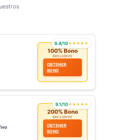
uestros
9.4/10
★★★★★
100% Bono
EXCLUSIVO
OBTENER
BONO
9.1/10
★★★★★
200% Bono
EXCLUSIVO
OBTENER
Vivo
BONO