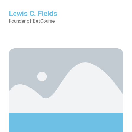
Lewis C. Fields
Founder of BetCourse