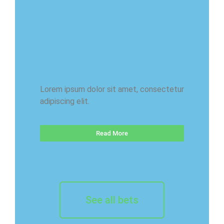
Poker
Players
Lorem ipsum dolor sit amet, consectetur
adipiscing elit.
Read More
See all bets