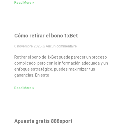
Read More »
Cómo retirar el bono 1xBet
6 novembre 2025
Aucun commentaire
Retirar el bono de 1xBet puede parecer un proceso
complicado, pero con la información adecuada y un
enfoque estratégico, puedes maximizar tus
ganancias. En este
Read More »
Apuesta gratis 888sport