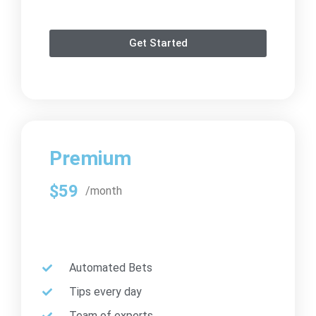
Get Started
Premium
$59
/month
Automated Bets
Tips every day
Team of experts