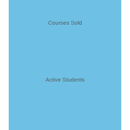
+
500
Courses Sold
+
750
Active Students
+
90
%