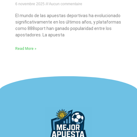
6 novembre 2025
Aucun commentaire
El mundo de las apuestas deportivas ha evolucionado
significativamente en los últimos años, y plataformas
como 888sport han ganado popularidad entre los
apostadores. La apuesta
Read More »