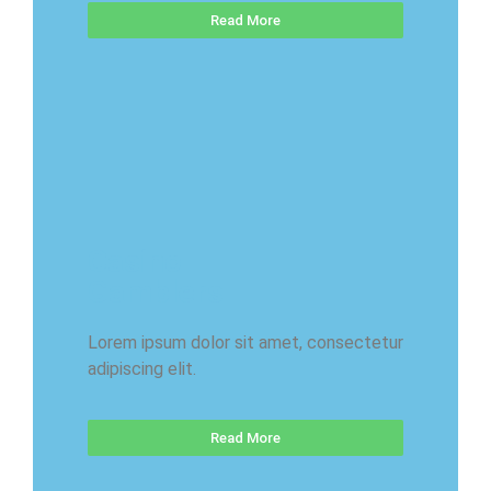
Read More
Casino
Gamblers
Lorem ipsum dolor sit amet, consectetur
adipiscing elit.
Read More