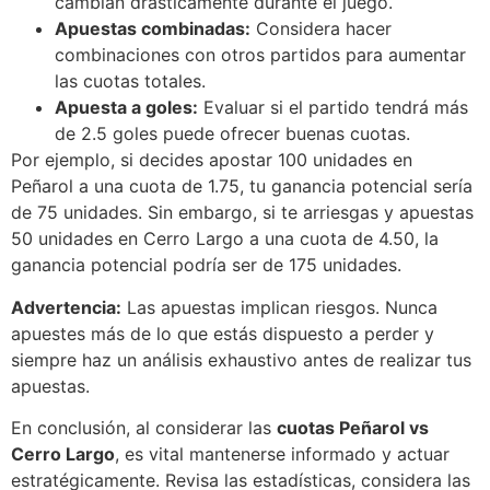
cambian drásticamente durante el juego.
Apuestas combinadas:
Considera hacer
combinaciones con otros partidos para aumentar
las cuotas totales.
Apuesta a goles:
Evaluar si el partido tendrá más
de 2.5 goles puede ofrecer buenas cuotas.
Por ejemplo, si decides apostar 100 unidades en
Peñarol a una cuota de 1.75, tu ganancia potencial sería
de 75 unidades. Sin embargo, si te arriesgas y apuestas
50 unidades en Cerro Largo a una cuota de 4.50, la
ganancia potencial podría ser de 175 unidades.
Advertencia:
Las apuestas implican riesgos. Nunca
apuestes más de lo que estás dispuesto a perder y
siempre haz un análisis exhaustivo antes de realizar tus
apuestas.
En conclusión, al considerar las
cuotas Peñarol vs
Cerro Largo
, es vital mantenerse informado y actuar
estratégicamente. Revisa las estadísticas, considera las