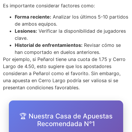
Es importante considerar factores como:
Forma reciente:
Analizar los últimos 5-10 partidos
de ambos equipos.
Lesiones:
Verificar la disponibilidad de jugadores
clave.
Historial de enfrentamientos:
Revisar cómo se
han comportado en duelos anteriores.
Por ejemplo, si Peñarol tiene una cuota de 1.75 y Cerro
Largo de 4.50, esto sugiere que los apostadores
consideran a Peñarol como el favorito. Sin embargo,
una apuesta en Cerro Largo podría ser valiosa si se
presentan condiciones favorables.
🏆 Nuestra Casa de Apuestas
Recomendada N°1