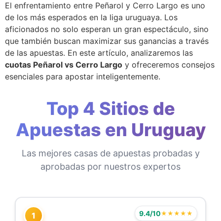
El enfrentamiento entre Peñarol y Cerro Largo es uno
de los más esperados en la liga uruguaya. Los
aficionados no solo esperan un gran espectáculo, sino
que también buscan maximizar sus ganancias a través
de las apuestas. En este artículo, analizaremos las
cuotas Peñarol vs Cerro Largo
y ofreceremos consejos
esenciales para apostar inteligentemente.
Top 4 Sitios de
Apuestas en Uruguay
Las mejores casas de apuestas probadas y
aprobadas por nuestros expertos
9.4/10
★★★★★
1