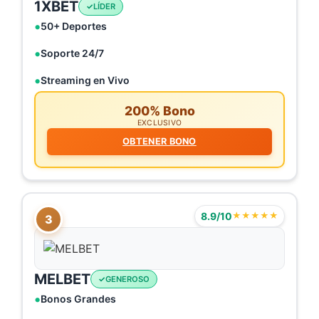
1XBET
LÍDER
50+ Deportes
Soporte 24/7
Streaming en Vivo
200% Bono
EXCLUSIVO
OBTENER BONO
8.9/10
★★★★★
3
MELBET
GENEROSO
Bonos Grandes