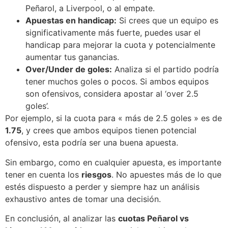
Peñarol, a Liverpool, o al empate.
Apuestas en handicap:
Si crees que un equipo es
significativamente más fuerte, puedes usar el
handicap para mejorar la cuota y potencialmente
aumentar tus ganancias.
Over/Under de goles:
Analiza si el partido podría
tener muchos goles o pocos. Si ambos equipos
son ofensivos, considera apostar al ‘over 2.5
goles’.
Por ejemplo, si la cuota para « más de 2.5 goles » es de
1.75
, y crees que ambos equipos tienen potencial
ofensivo, esta podría ser una buena apuesta.
Sin embargo, como en cualquier apuesta, es importante
tener en cuenta los
riesgos
. No apuestes más de lo que
estés dispuesto a perder y siempre haz un análisis
exhaustivo antes de tomar una decisión.
En conclusión, al analizar las
cuotas Peñarol vs