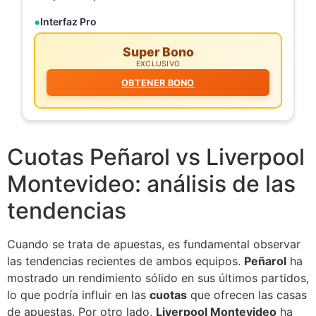
Interfaz Pro
Super Bono
EXCLUSIVO
OBTENER BONO
Cuotas Peñarol vs Liverpool
Montevideo: análisis de las
tendencias
Cuando se trata de apuestas, es fundamental observar
las tendencias recientes de ambos equipos.
Peñarol
ha
mostrado un rendimiento sólido en sus últimos partidos,
lo que podría influir en las
cuotas
que ofrecen las casas
de apuestas. Por otro lado,
Liverpool Montevideo
ha