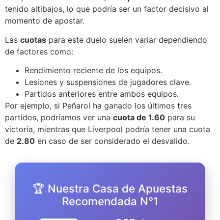
tenido altibajos, lo que podría ser un factor decisivo al
momento de apostar.
Las
cuotas
para este duelo suelen variar dependiendo
de factores como:
Rendimiento reciente de los equipos.
Lesiones y suspensiones de jugadores clave.
Partidos anteriores entre ambos equipos.
Por ejemplo, si Peñarol ha ganado los últimos tres
partidos, podríamos ver una
cuota de 1.60
para su
victoria, mientras que Liverpool podría tener una cuota
de
2.80
en caso de ser considerado el desvalido.
🏆 Nuestra Casa de Apuestas
Recomendada N°1