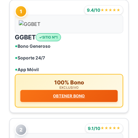
9.4/10
★★★★★
1
GGBET
SITIO N°1
Bono Generoso
Soporte 24/7
App Móvil
100% Bono
EXCLUSIVO
OBTENER BONO
9.1/10
★★★★★
2