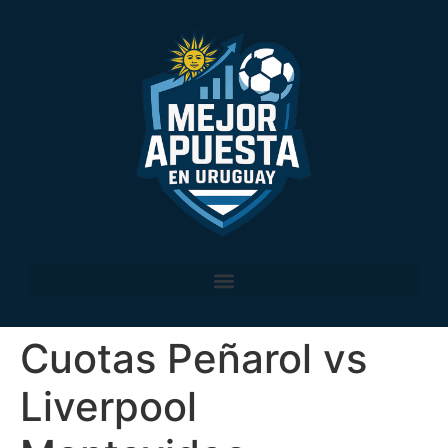
Cuotas Peñarol vs
Liverpool