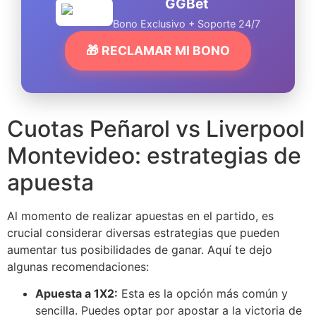
GGBet
Bono Exclusivo + Soporte 24/7
🎁 RECLAMAR MI BONO
Cuotas Peñarol vs Liverpool
Montevideo: estrategias de
apuesta
Al momento de realizar apuestas en el partido, es
crucial considerar diversas estrategias que pueden
aumentar tus posibilidades de ganar. Aquí te dejo
algunas recomendaciones:
Apuesta a 1X2:
Esta es la opción más común y
sencilla. Puedes optar por apostar a la victoria de