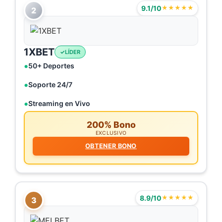
9.1/10
★★★★★
2
1XBET
LÍDER
50+ Deportes
Soporte 24/7
Streaming en Vivo
200% Bono
EXCLUSIVO
OBTENER BONO
8.9/10
★★★★★
3