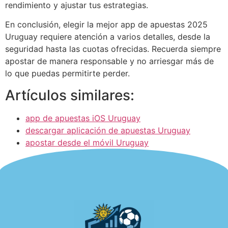
rendimiento y ajustar tus estrategias.
En conclusión, elegir la mejor app de apuestas 2025
Uruguay requiere atención a varios detalles, desde la
seguridad hasta las cuotas ofrecidas. Recuerda siempre
apostar de manera responsable y no arriesgar más de
lo que puedas permitirte perder.
Artículos similares:
app de apuestas iOS Uruguay
descargar aplicación de apuestas Uruguay
apostar desde el móvil Uruguay