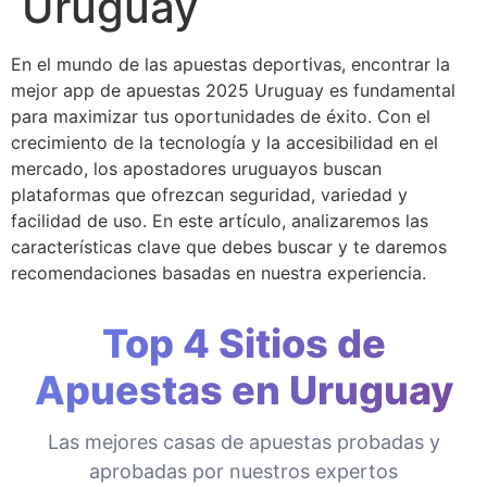
Uruguay
En el mundo de las apuestas deportivas, encontrar la
mejor app de apuestas 2025 Uruguay es fundamental
para maximizar tus oportunidades de éxito. Con el
crecimiento de la tecnología y la accesibilidad en el
mercado, los apostadores uruguayos buscan
plataformas que ofrezcan seguridad, variedad y
facilidad de uso. En este artículo, analizaremos las
características clave que debes buscar y te daremos
recomendaciones basadas en nuestra experiencia.
Top 4 Sitios de
Apuestas en Uruguay
Las mejores casas de apuestas probadas y
aprobadas por nuestros expertos