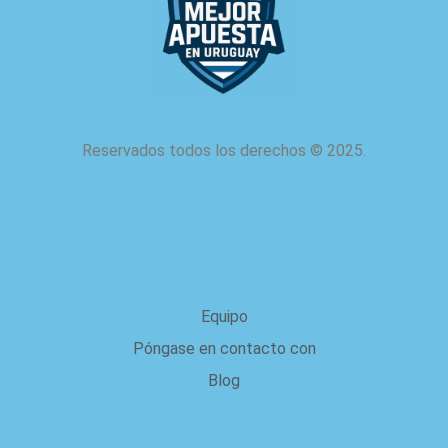
Reservados todos los derechos
©
2025.
acerca de nosotros
Equipo
Póngase en contacto con
Blog