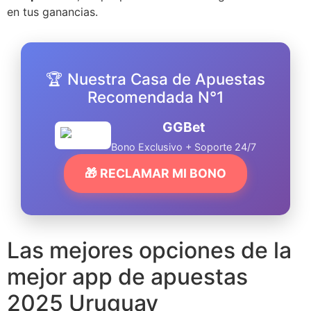
en tus ganancias.
🏆 Nuestra Casa de Apuestas
Recomendada N°1
GGBet
Bono Exclusivo + Soporte 24/7
🎁 RECLAMAR MI BONO
Las mejores opciones de la
mejor app de apuestas
2025 Uruguay