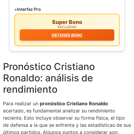
Interfaz Pro
Super Bono
EXCLUSIVO
OBTENER BONO
Pronóstico Cristiano
Ronaldo: análisis de
rendimiento
Para realizar un
pronóstico Cristiano Ronaldo
acertado, es fundamental analizar su rendimiento
reciente. Esto incluye observar su forma física, el tipo
de defensa a la que se enfrenta y las estadísticas de sus
últimos partidos. Algunos puntos a considerar son: