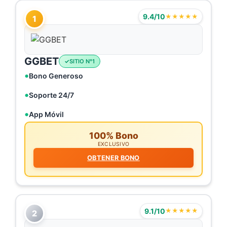
9.4/10
★★★★★
1
GGBET
SITIO N°1
Bono Generoso
Soporte 24/7
App Móvil
100% Bono
EXCLUSIVO
OBTENER BONO
9.1/10
★★★★★
2