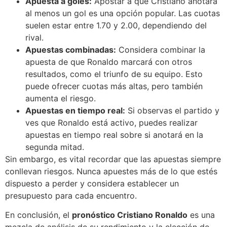
Apuesta a goles:
Apostar a que Cristiano anotará
al menos un gol es una opción popular. Las cuotas
suelen estar entre 1.70 y 2.00, dependiendo del
rival.
Apuestas combinadas:
Considera combinar la
apuesta de que Ronaldo marcará con otros
resultados, como el triunfo de su equipo. Esto
puede ofrecer cuotas más altas, pero también
aumenta el riesgo.
Apuestas en tiempo real:
Si observas el partido y
ves que Ronaldo está activo, puedes realizar
apuestas en tiempo real sobre si anotará en la
segunda mitad.
Sin embargo, es vital recordar que las apuestas siempre
conllevan riesgos. Nunca apuestes más de lo que estés
dispuesto a perder y considera establecer un
presupuesto para cada encuentro.
En conclusión, el
pronóstico Cristiano Ronaldo
es una