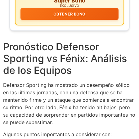
Super Bono
EXCLUSIVO
OBTENER BONO
Pronóstico Defensor
Sporting vs Fénix: Análisis
de los Equipos
Defensor Sporting ha mostrado un desempeño sólido
en las últimas jornadas, con una defensa que se ha
mantenido firme y un ataque que comienza a encontrar
su ritmo. Por otro lado, Fénix ha tenido altibajos, pero
su capacidad de sorprender en partidos importantes no
se puede subestimar.
Algunos puntos importantes a considerar son: