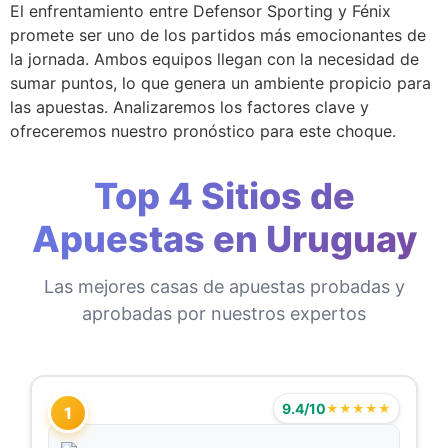
El enfrentamiento entre Defensor Sporting y Fénix
promete ser uno de los partidos más emocionantes de
la jornada. Ambos equipos llegan con la necesidad de
sumar puntos, lo que genera un ambiente propicio para
las apuestas. Analizaremos los factores clave y
ofreceremos nuestro pronóstico para este choque.
Top 4 Sitios de
Apuestas en Uruguay
Las mejores casas de apuestas probadas y
aprobadas por nuestros expertos
9.4/10
★★★★★
1