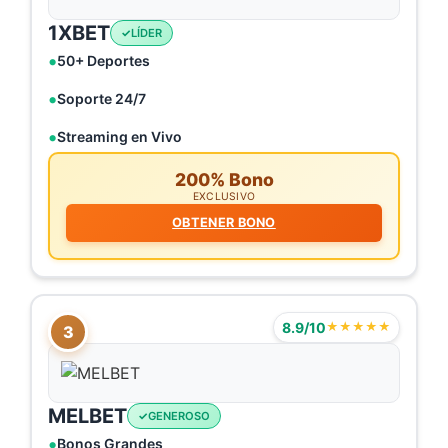
1XBET
LÍDER
50+ Deportes
Soporte 24/7
Streaming en Vivo
200% Bono
EXCLUSIVO
OBTENER BONO
8.9/10
★★★★★
3
MELBET
GENEROSO
Bonos Grandes