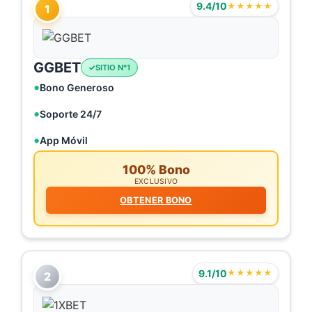
9.4/10
★★★★★
1
GGBET
SITIO N°1
Bono Generoso
Soporte 24/7
App Móvil
100% Bono
EXCLUSIVO
OBTENER BONO
9.1/10
★★★★★
2