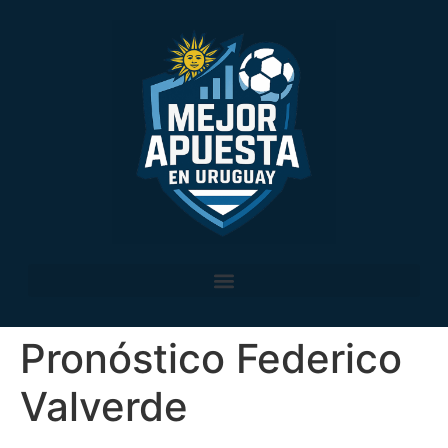
Pronóstico Federico
Valverde