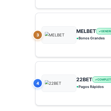
MELBET
GENER
3
Bonos Grandes
22BET
COMPLE
4
Pagos Rápidos