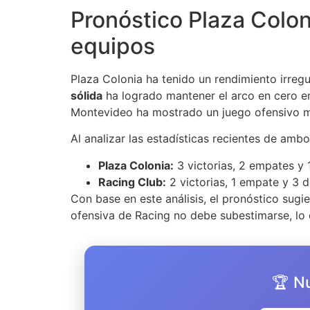
Pronóstico Plaza Colon
equipos
Plaza Colonia ha tenido un rendimiento irreg
sólida
ha logrado mantener el arco en cero en
Montevideo ha mostrado un juego ofensivo más
Al analizar las estadísticas recientes de am
Plaza Colonia:
3 victorias, 2 empates y 1
Racing Club:
2 victorias, 1 empate y 3 d
Con base en este análisis, el pronóstico sugi
ofensiva de Racing no debe subestimarse, lo q
🏆 N