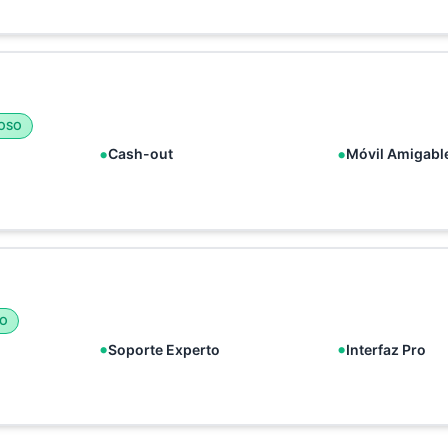
OSO
Cash-out
Móvil Amigabl
TO
Soporte Experto
Interfaz Pro