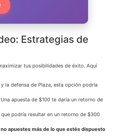
O
deo: Estrategias de
aximizar tus posibilidades de éxito. Aquí
 la defensa de Plaza, esta opción podría
. Una apuesta de $100 te daría un retorno de
 que podría resultar en un retorno de $300
 no apuestes más de lo que estés dispuesto