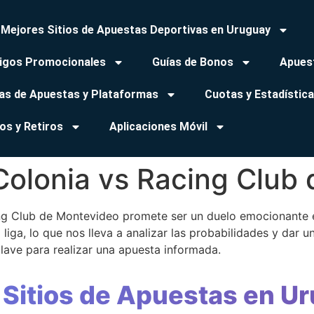
 Mejores Sitios de Apuestas Deportivas en Uruguay
igos Promocionales
Guías de Bonos
Apuest
as de Apuestas y Plataformas
Cuotas y Estadístic
os y Retiros
Aplicaciones Móvil
Colonia vs Racing Club
ing Club de Montevideo promete ser un duelo emocionante 
 liga, lo que nos lleva a analizar las probabilidades y dar
lave para realizar una apuesta informada.
 Sitios de Apuestas en U