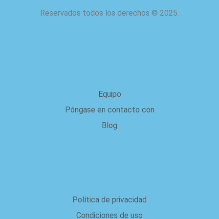
Reservados todos los derechos
©
2025.
acerca de nosotros
Equipo
Póngase en contacto con
Blog
Legal
Política de privacidad
Condiciones de uso