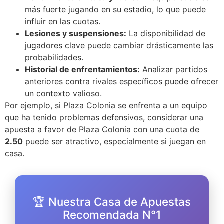
más fuerte jugando en su estadio, lo que puede
influir en las cuotas.
Lesiones y suspensiones:
La disponibilidad de
jugadores clave puede cambiar drásticamente las
probabilidades.
Historial de enfrentamientos:
Analizar partidos
anteriores contra rivales específicos puede ofrecer
un contexto valioso.
Por ejemplo, si Plaza Colonia se enfrenta a un equipo
que ha tenido problemas defensivos, considerar una
apuesta a favor de Plaza Colonia con una cuota de
2.50
puede ser atractivo, especialmente si juegan en
casa.
🏆 Nuestra Casa de Apuestas
Recomendada N°1