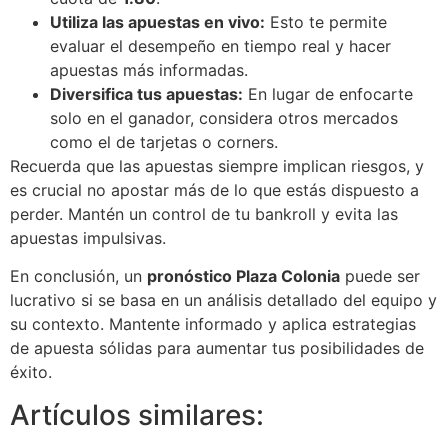
Utiliza las apuestas en vivo:
Esto te permite
evaluar el desempeño en tiempo real y hacer
apuestas más informadas.
Diversifica tus apuestas:
En lugar de enfocarte
solo en el ganador, considera otros mercados
como el de tarjetas o corners.
Recuerda que las apuestas siempre implican riesgos, y
es crucial no apostar más de lo que estás dispuesto a
perder. Mantén un control de tu bankroll y evita las
apuestas impulsivas.
En conclusión, un
pronóstico Plaza Colonia
puede ser
lucrativo si se basa en un análisis detallado del equipo y
su contexto. Mantente informado y aplica estrategias
de apuesta sólidas para aumentar tus posibilidades de
éxito.
Artículos similares: