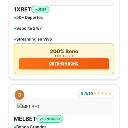
1XBET
LÍDER
50+ Deportes
Soporte 24/7
Streaming en Vivo
200% Bono
EXCLUSIVO
OBTENER BONO
8.9/10
★★★★★
3
MELBET
GENEROSO
Bonos Grandes