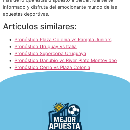
más de lo que estás dispuesto a perder. Mantente
informado y disfruta del emocionante mundo de las
apuestas deportivas.
Artículos similares:
Pronóstico Plaza Colonia vs Rampla Juniors
Pronóstico Uruguay vs Italia
Pronóstico Supercopa Uruguaya
Pronóstico Danubio vs River Plate Montevideo
Pronóstico Cerro vs Plaza Colonia