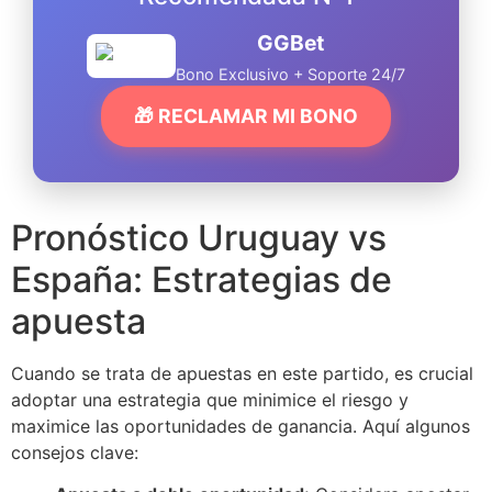
GGBet
Bono Exclusivo + Soporte 24/7
🎁 RECLAMAR MI BONO
Pronóstico Uruguay vs
España: Estrategias de
apuesta
Cuando se trata de apuestas en este partido, es crucial
adoptar una estrategia que minimice el riesgo y
maximice las oportunidades de ganancia. Aquí algunos
consejos clave: