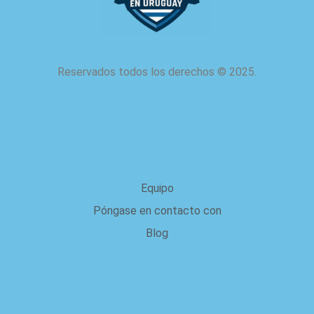
Reservados todos los derechos
©
2025.
acerca de nosotros
Equipo
Póngase en contacto con
Blog
Legal