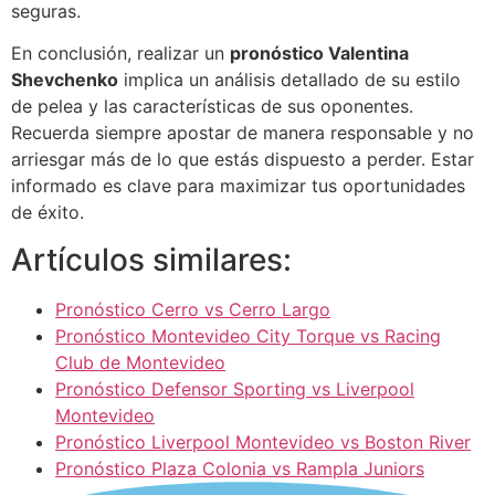
seguras.
En conclusión, realizar un
pronóstico Valentina
Shevchenko
implica un análisis detallado de su estilo
de pelea y las características de sus oponentes.
Recuerda siempre apostar de manera responsable y no
arriesgar más de lo que estás dispuesto a perder. Estar
informado es clave para maximizar tus oportunidades
de éxito.
Artículos similares:
Pronóstico Cerro vs Cerro Largo
Pronóstico Montevideo City Torque vs Racing
Club de Montevideo
Pronóstico Defensor Sporting vs Liverpool
Montevideo
Pronóstico Liverpool Montevideo vs Boston River
Pronóstico Plaza Colonia vs Rampla Juniors