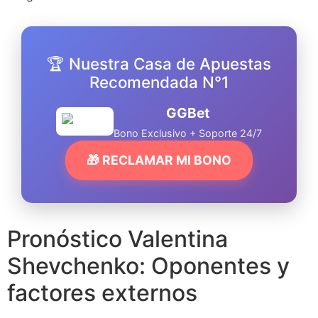
🏆 Nuestra Casa de Apuestas
Recomendada N°1
GGBet
Bono Exclusivo + Soporte 24/7
🎁 RECLAMAR MI BONO
Pronóstico Valentina
Shevchenko: Oponentes y
factores externos