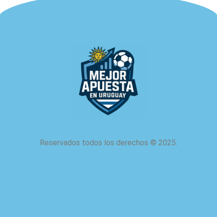
Reservados todos los derechos
©
2025.
acerca de nosotros