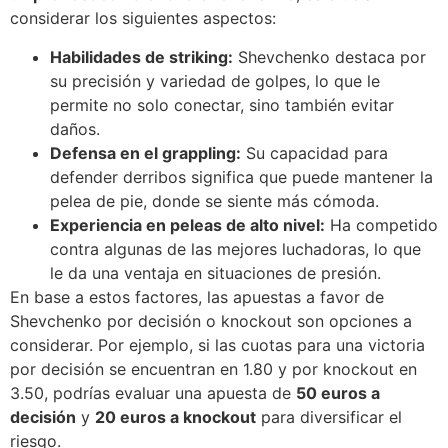
considerar los siguientes aspectos:
Habilidades de striking:
Shevchenko destaca por
su precisión y variedad de golpes, lo que le
permite no solo conectar, sino también evitar
daños.
Defensa en el grappling:
Su capacidad para
defender derribos significa que puede mantener la
pelea de pie, donde se siente más cómoda.
Experiencia en peleas de alto nivel:
Ha competido
contra algunas de las mejores luchadoras, lo que
le da una ventaja en situaciones de presión.
En base a estos factores, las apuestas a favor de
Shevchenko por decisión o knockout son opciones a
considerar. Por ejemplo, si las cuotas para una victoria
por decisión se encuentran en 1.80 y por knockout en
3.50, podrías evaluar una apuesta de
50 euros a
decisión
y
20 euros a knockout
para diversificar el
riesgo.