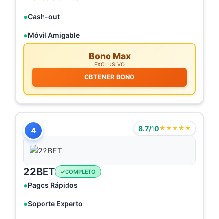
Cash-out
Móvil Amigable
Bono Max
EXCLUSIVO
OBTENER BONO
8.7/10
★★★★★
4
22BET
COMPLETO
Pagos Rápidos
Soporte Experto