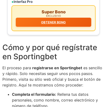
Interfaz Pro
Super Bono
EXCLUSIVO
OBTENER BONO
Cómo y por qué regístrate
en Sportingbet
El proceso para
registrarse en Sportingbet
es sencillo
y rápido. Solo necesitas seguir unos pocos pasos.
Primero, visita su sitio web oficial y busca el botón de
registro. Aquí te mostramos cómo proceder:
Completa el formulario:
Rellena tus datos
personales, como nombre, correo electrónico y
número de teléfono.