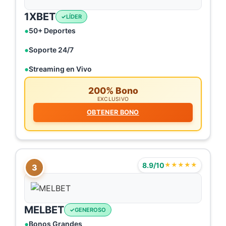
1XBET
LÍDER
50+ Deportes
Soporte 24/7
Streaming en Vivo
200% Bono
EXCLUSIVO
OBTENER BONO
8.9/10
★★★★★
3
MELBET
GENEROSO
Bonos Grandes