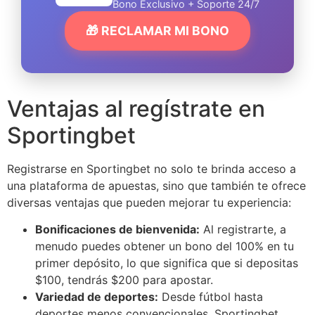
Bono Exclusivo + Soporte 24/7
🎁 RECLAMAR MI BONO
Ventajas al regístrate en
Sportingbet
Registrarse en Sportingbet no solo te brinda acceso a
una plataforma de apuestas, sino que también te ofrece
diversas ventajas que pueden mejorar tu experiencia:
Bonificaciones de bienvenida:
Al registrarte, a
menudo puedes obtener un bono del 100% en tu
primer depósito, lo que significa que si depositas
$100, tendrás $200 para apostar.
Variedad de deportes:
Desde fútbol hasta
deportes menos convencionales, Sportingbet