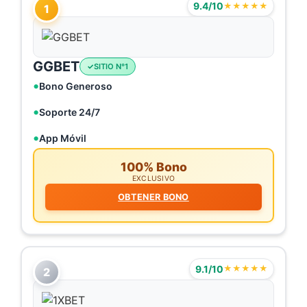
9.4/10
★★★★★
1
GGBET
SITIO N°1
Bono Generoso
Soporte 24/7
App Móvil
100% Bono
EXCLUSIVO
OBTENER BONO
9.1/10
★★★★★
2