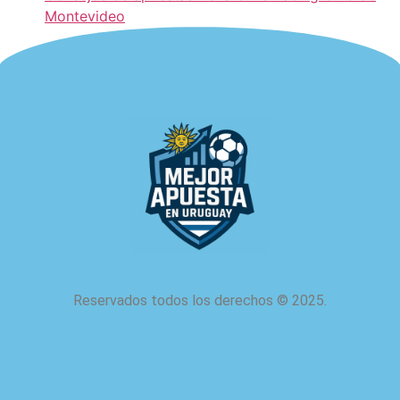
Montevideo
Reservados todos los derechos
©
2025.