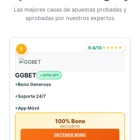
Las mejores casas de apuestas probadas y
aprobadas por nuestros expertos
9.4/10
★★★★★
1
GGBET
SITIO N°1
Bono Generoso
Soporte 24/7
App Móvil
100% Bono
EXCLUSIVO
OBTENER BONO