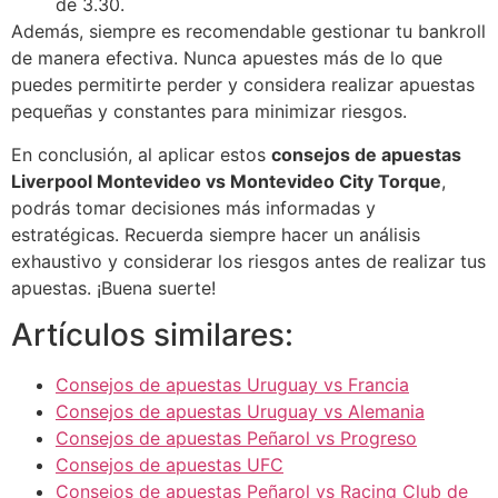
de 3.30.
Además, siempre es recomendable gestionar tu bankroll
de manera efectiva. Nunca apuestes más de lo que
puedes permitirte perder y considera realizar apuestas
pequeñas y constantes para minimizar riesgos.
En conclusión, al aplicar estos
consejos de apuestas
Liverpool Montevideo vs Montevideo City Torque
,
podrás tomar decisiones más informadas y
estratégicas. Recuerda siempre hacer un análisis
exhaustivo y considerar los riesgos antes de realizar tus
apuestas. ¡Buena suerte!
Artículos similares:
Consejos de apuestas Uruguay vs Francia
Consejos de apuestas Uruguay vs Alemania
Consejos de apuestas Peñarol vs Progreso
Consejos de apuestas UFC
Consejos de apuestas Peñarol vs Racing Club de