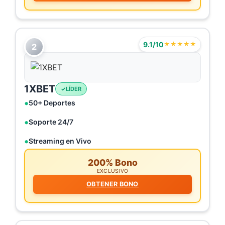
9.1/10
★★★★★
2
1XBET
LÍDER
50+ Deportes
Soporte 24/7
Streaming en Vivo
200% Bono
EXCLUSIVO
OBTENER BONO