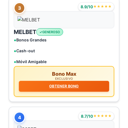
8.9/10
★★★★★
3
MELBET
GENEROSO
Bonos Grandes
Cash-out
Móvil Amigable
Bono Max
EXCLUSIVO
OBTENER BONO
8.7/10
★★★★★
4