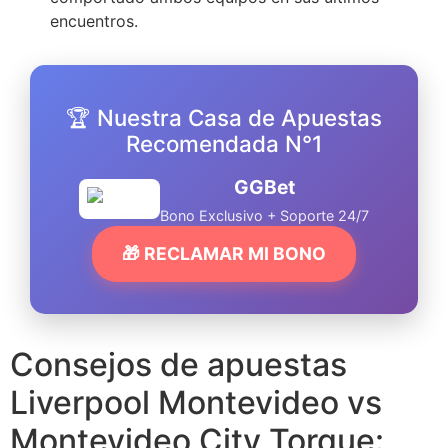
encuentros.
🏆 Nuestra Casa de Apuestas
Recomendada N°1
GGBet
Bono Exclusivo + Soporte 24/7
🎁 RECLAMAR MI BONO
Consejos de apuestas
Liverpool Montevideo vs
Montevideo City Torque: