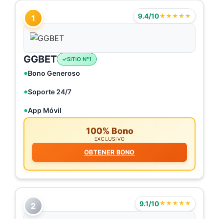
9.4/10
★★★★★
1
GGBET
SITIO N°1
Bono Generoso
Soporte 24/7
App Móvil
100% Bono
EXCLUSIVO
OBTENER BONO
9.1/10
★★★★★
2