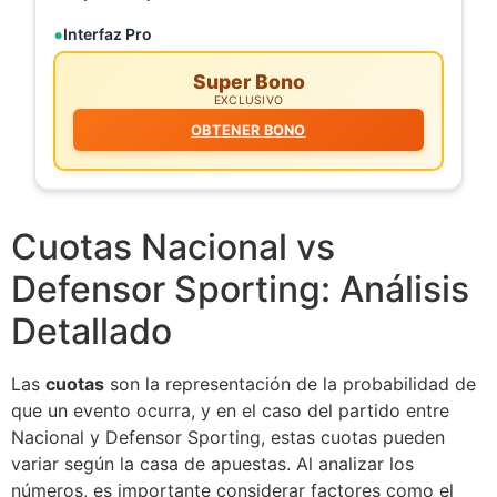
Interfaz Pro
Super Bono
EXCLUSIVO
OBTENER BONO
Cuotas Nacional vs
Defensor Sporting: Análisis
Detallado
Las
cuotas
son la representación de la probabilidad de
que un evento ocurra, y en el caso del partido entre
Nacional y Defensor Sporting, estas cuotas pueden
variar según la casa de apuestas. Al analizar los
números, es importante considerar factores como el