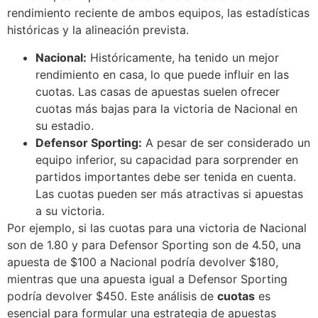
rendimiento reciente de ambos equipos, las estadísticas
históricas y la alineación prevista.
Nacional:
Históricamente, ha tenido un mejor
rendimiento en casa, lo que puede influir en las
cuotas. Las casas de apuestas suelen ofrecer
cuotas más bajas para la victoria de Nacional en
su estadio.
Defensor Sporting:
A pesar de ser considerado un
equipo inferior, su capacidad para sorprender en
partidos importantes debe ser tenida en cuenta.
Las cuotas pueden ser más atractivas si apuestas
a su victoria.
Por ejemplo, si las cuotas para una victoria de Nacional
son de 1.80 y para Defensor Sporting son de 4.50, una
apuesta de $100 a Nacional podría devolver $180,
mientras que una apuesta igual a Defensor Sporting
podría devolver $450. Este análisis de
cuotas
es
esencial para formular una estrategia de apuestas