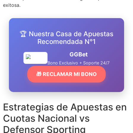
exitosa.
🏆 Nuestra Casa de Apuestas
Recomendada N°1
GGBet
Bono Exclusivo + Soporte 24/7
🎁 RECLAMAR MI BONO
Estrategias de Apuestas en
Cuotas Nacional vs
Defensor Sporting