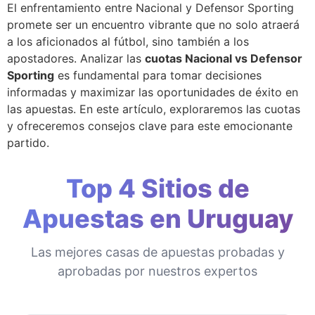
El enfrentamiento entre Nacional y Defensor Sporting
promete ser un encuentro vibrante que no solo atraerá
a los aficionados al fútbol, sino también a los
apostadores. Analizar las
cuotas Nacional vs Defensor
Sporting
es fundamental para tomar decisiones
informadas y maximizar las oportunidades de éxito en
las apuestas. En este artículo, exploraremos las cuotas
y ofreceremos consejos clave para este emocionante
partido.
Top 4 Sitios de
Apuestas en Uruguay
Las mejores casas de apuestas probadas y
aprobadas por nuestros expertos