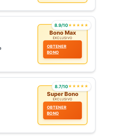
8.9/10
★★★★★
Bono Max
EXCLUSIVO
OBTENER
e
BONO
8.7/10
★★★★★
Super Bono
EXCLUSIVO
OBTENER
BONO