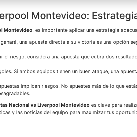
verpool Montevideo: Estrategi
ol Montevideo
, es importante aplicar una estrategia adecu
ganará, una apuesta directa a su victoria es una opción se
r el riesgo, considera una apuesta que cubra dos resulta
goles. Si ambos equipos tienen un buen ataque, una apuesta
 apuestas implican riesgos. No apuestes más de lo que está
esagradables.
tas Nacional vs Liverpool Montevideo
es clave para realiz
ticas y las noticias del equipo para maximizar tus oportun