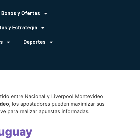
Bonos y Ofertas
as y Estrategia
as
Deportes
o
tido entre Nacional y Liverpool Montevideo
ideo
, los apostadores pueden maximizar sus
ave para realizar apuestas informadas.
ruguay