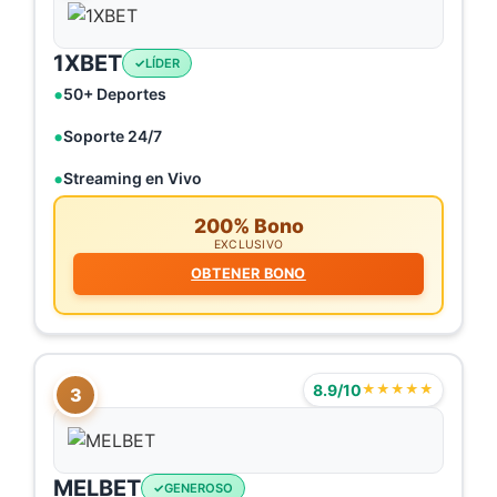
1XBET
LÍDER
50+ Deportes
Soporte 24/7
Streaming en Vivo
200% Bono
EXCLUSIVO
OBTENER BONO
8.9/10
★★★★★
3
MELBET
GENEROSO