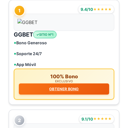
9.4/10
★★★★★
1
GGBET
SITIO N°1
Bono Generoso
Soporte 24/7
App Móvil
100% Bono
EXCLUSIVO
OBTENER BONO
9.1/10
★★★★★
2