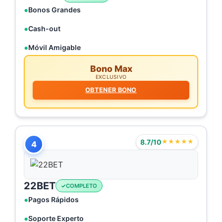
Bonos Grandes
Cash-out
Móvil Amigable
Bono Max
EXCLUSIVO
OBTENER BONO
8.7/10
★★★★★
4
22BET
COMPLETO
Pagos Rápidos
Soporte Experto