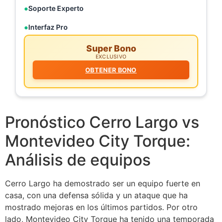
Soporte Experto
Interfaz Pro
Super Bono
EXCLUSIVO
OBTENER BONO
Pronóstico Cerro Largo vs
Montevideo City Torque:
Análisis de equipos
Cerro Largo ha demostrado ser un equipo fuerte en
casa, con una defensa sólida y un ataque que ha
mostrado mejoras en los últimos partidos. Por otro
lado, Montevideo City Torque ha tenido una temporada