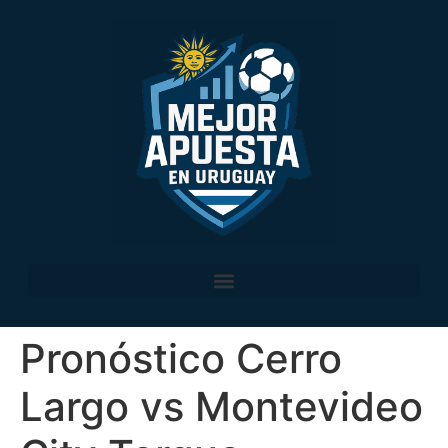
Pronóstico Cerro
Largo vs Montevideo