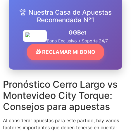
🏆 Nuestra Casa de Apuestas
Recomendada N°1
GGBet
Bono Exclusivo + Soporte 24/7
🎁 RECLAMAR MI BONO
Pronóstico Cerro Largo vs
Montevideo City Torque:
Consejos para apuestas
Al considerar apuestas para este partido, hay varios
factores importantes que deben tenerse en cuenta: