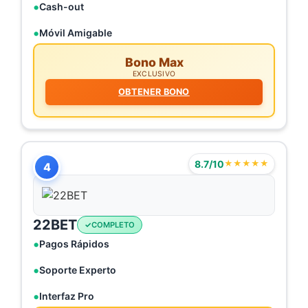
Cash-out
Móvil Amigable
Bono Max
EXCLUSIVO
OBTENER BONO
8.7/10
★★★★★
4
22BET
COMPLETO
Pagos Rápidos
Soporte Experto
Interfaz Pro