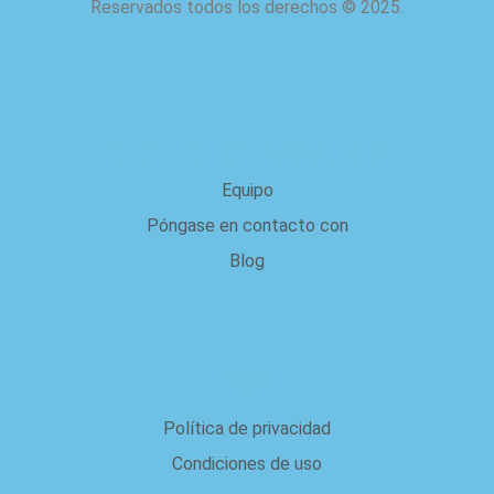
Reservados todos los derechos
©
2025.
acerca de nosotros
Equipo
Póngase en contacto con
Blog
Legal
Política de privacidad
Condiciones de uso