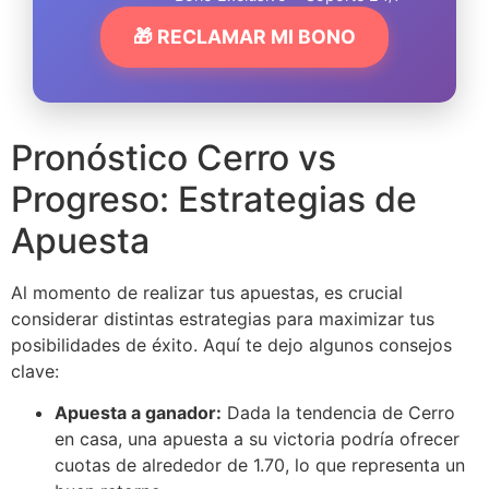
🎁 RECLAMAR MI BONO
Pronóstico Cerro vs
Progreso: Estrategias de
Apuesta
Al momento de realizar tus apuestas, es crucial
considerar distintas estrategias para maximizar tus
posibilidades de éxito. Aquí te dejo algunos consejos
clave:
Apuesta a ganador:
Dada la tendencia de Cerro
en casa, una apuesta a su victoria podría ofrecer
cuotas de alrededor de 1.70, lo que representa un