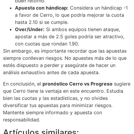
buen retorno.
Apuesta con hándicap:
Considera un hándicap -1
a favor de Cerro, lo que podría mejorar la cuota
hasta 2.10 si se cumple.
Over/Under:
Si ambos equipos tienen ataque,
apostar a más de 2.5 goles podría ser atractivo,
con cuotas que rondan 1.90.
Sin embargo, es importante recordar que las apuestas
siempre conllevan riesgos. No apuestes más de lo que
estés dispuesto a perder y asegúrate de hacer un
análisis exhaustivo antes de cada apuesta.
En conclusión, el
pronóstico Cerro vs Progreso
sugiere
que Cerro tiene la ventaja en este encuentro. Estudia
bien las cuotas y las estadísticas, y no olvides
diversificar tus apuestas para minimizar riesgos.
Mantente siempre informado y apuesta con
responsabilidad.
Artículos similares: