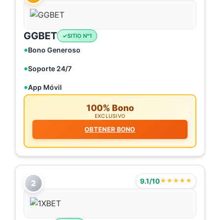
GGBET
SITIO N°1
Bono Generoso
Soporte 24/7
App Móvil
100% Bono
EXCLUSIVO
OBTENER BONO
9.1/10
★★★★★
2