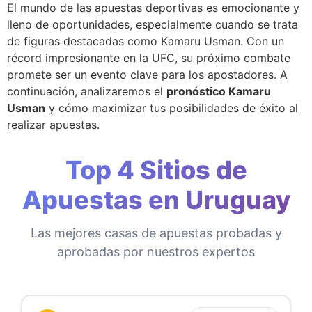
El mundo de las apuestas deportivas es emocionante y
lleno de oportunidades, especialmente cuando se trata
de figuras destacadas como Kamaru Usman. Con un
récord impresionante en la UFC, su próximo combate
promete ser un evento clave para los apostadores. A
continuación, analizaremos el
pronóstico Kamaru
Usman
y cómo maximizar tus posibilidades de éxito al
realizar apuestas.
Top 4 Sitios de
Apuestas en Uruguay
Las mejores casas de apuestas probadas y
aprobadas por nuestros expertos