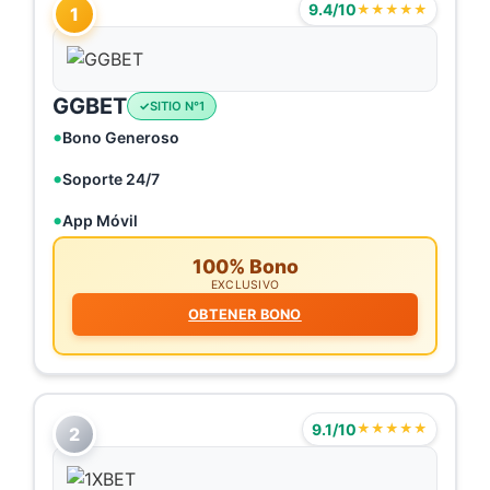
9.4/10
★★★★★
1
GGBET
SITIO N°1
Bono Generoso
Soporte 24/7
App Móvil
100% Bono
EXCLUSIVO
OBTENER BONO
9.1/10
★★★★★
2