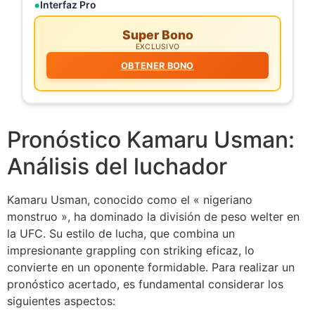
Interfaz Pro
Super Bono
EXCLUSIVO
OBTENER BONO
Pronóstico Kamaru Usman:
Análisis del luchador
Kamaru Usman, conocido como el « nigeriano
monstruo », ha dominado la división de peso welter en
la UFC. Su estilo de lucha, que combina un
impresionante grappling con striking eficaz, lo
convierte en un oponente formidable. Para realizar un
pronóstico acertado, es fundamental considerar los
siguientes aspectos: