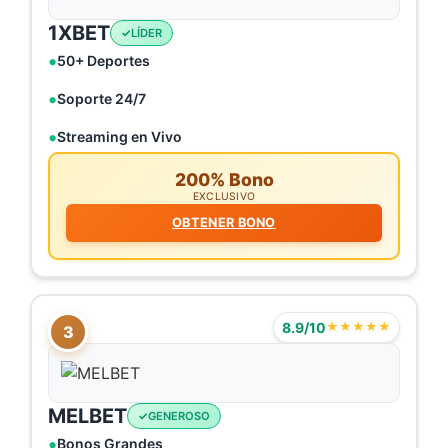
1XBET
LÍDER
50+ Deportes
Soporte 24/7
Streaming en Vivo
200% Bono
EXCLUSIVO
OBTENER BONO
8.9/10
★★★★★
3
MELBET
GENEROSO
Bonos Grandes