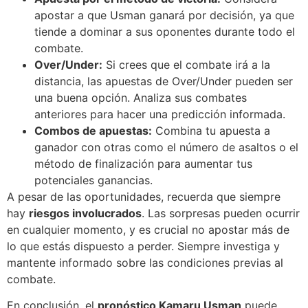
apostar a que Usman ganará por decisión, ya que
tiende a dominar a sus oponentes durante todo el
combate.
Over/Under:
Si crees que el combate irá a la
distancia, las apuestas de Over/Under pueden ser
una buena opción. Analiza sus combates
anteriores para hacer una predicción informada.
Combos de apuestas:
Combina tu apuesta a
ganador con otras como el número de asaltos o el
método de finalización para aumentar tus
potenciales ganancias.
A pesar de las oportunidades, recuerda que siempre
hay
riesgos involucrados
. Las sorpresas pueden ocurrir
en cualquier momento, y es crucial no apostar más de
lo que estás dispuesto a perder. Siempre investiga y
mantente informado sobre las condiciones previas al
combate.
En conclusión, el
pronóstico Kamaru Usman
puede