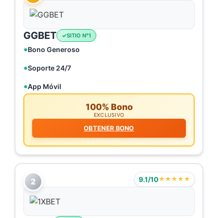
GGBET
SITIO N°1
Bono Generoso
Soporte 24/7
App Móvil
100% Bono
EXCLUSIVO
OBTENER BONO
9.1/10
★★★★★
2