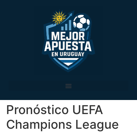
Pronóstico UEFA
Champions League