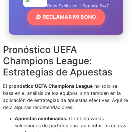
Bono Exclusivo + Soporte 24/7
🎁 RECLAMAR MI BONO
Pronóstico UEFA
Champions League:
Estrategias de Apuestas
El
pronóstico UEFA Champions League
no solo se
basa en el análisis de los equipos, sino también en la
aplicación de estrategias de apuestas efectivas. Aquí te
dejo algunas recomendaciones:
Apuestas combinadas:
Combina varias
selecciones de partidos para aumentar las cuotas