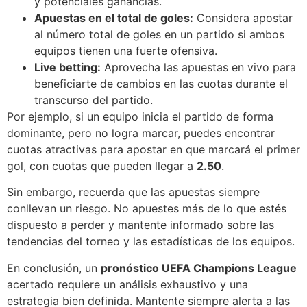
y potenciales ganancias.
Apuestas en el total de goles:
Considera apostar
al número total de goles en un partido si ambos
equipos tienen una fuerte ofensiva.
Live betting:
Aprovecha las apuestas en vivo para
beneficiarte de cambios en las cuotas durante el
transcurso del partido.
Por ejemplo, si un equipo inicia el partido de forma
dominante, pero no logra marcar, puedes encontrar
cuotas atractivas para apostar en que marcará el primer
gol, con cuotas que pueden llegar a
2.50
.
Sin embargo, recuerda que las apuestas siempre
conllevan un riesgo. No apuestes más de lo que estés
dispuesto a perder y mantente informado sobre las
tendencias del torneo y las estadísticas de los equipos.
En conclusión, un
pronóstico UEFA Champions League
acertado requiere un análisis exhaustivo y una
estrategia bien definida. Mantente siempre alerta a las