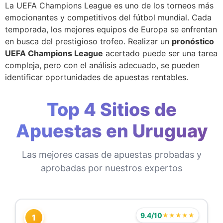
La UEFA Champions League es uno de los torneos más
emocionantes y competitivos del fútbol mundial. Cada
temporada, los mejores equipos de Europa se enfrentan
en busca del prestigioso trofeo. Realizar un
pronóstico
UEFA Champions League
acertado puede ser una tarea
compleja, pero con el análisis adecuado, se pueden
identificar oportunidades de apuestas rentables.
Top 4 Sitios de
Apuestas en Uruguay
Las mejores casas de apuestas probadas y
aprobadas por nuestros expertos
9.4/10
★★★★★
1