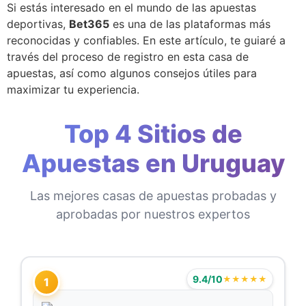
Si estás interesado en el mundo de las apuestas
deportivas,
Bet365
es una de las plataformas más
reconocidas y confiables. En este artículo, te guiaré a
través del proceso de registro en esta casa de
apuestas, así como algunos consejos útiles para
maximizar tu experiencia.
Top 4 Sitios de
Apuestas en Uruguay
Las mejores casas de apuestas probadas y
aprobadas por nuestros expertos
9.4/10
★★★★★
1