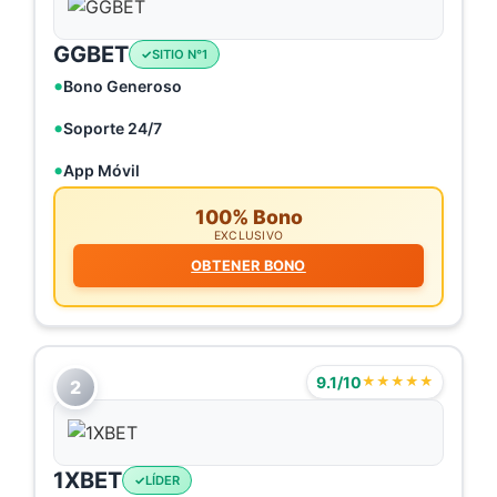
GGBET
SITIO N°1
Bono Generoso
Soporte 24/7
App Móvil
100% Bono
EXCLUSIVO
OBTENER BONO
9.1/10
★★★★★
2
1XBET
LÍDER