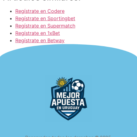
Regístrate en Codere
Regístrate en Sportingbet
Regístrate en Supermatch
Regístrate en 1xBet
Regístrate en Betway