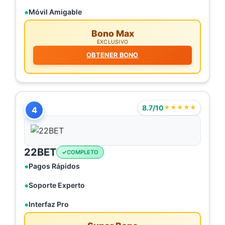
Móvil Amigable
Bono Max
EXCLUSIVO
OBTENER BONO
8.7/10
★★★★★
4
22BET
COMPLETO
Pagos Rápidos
Soporte Experto
Interfaz Pro