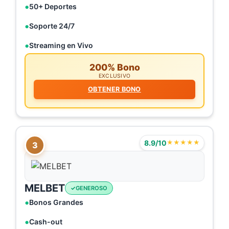
50+ Deportes
Soporte 24/7
Streaming en Vivo
200% Bono
EXCLUSIVO
OBTENER BONO
8.9/10
★★★★★
3
MELBET
GENEROSO
Bonos Grandes
Cash-out