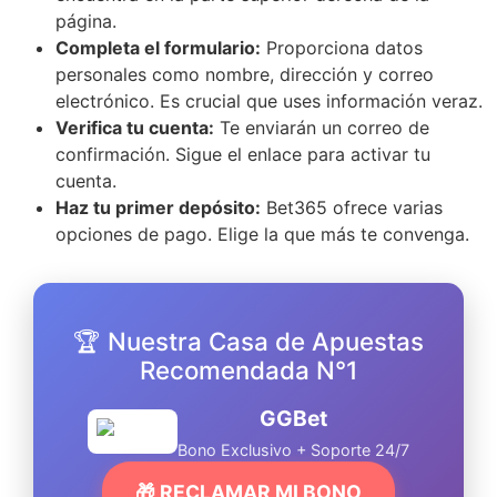
página.
Completa el formulario:
Proporciona datos
personales como nombre, dirección y correo
electrónico. Es crucial que uses información veraz.
Verifica tu cuenta:
Te enviarán un correo de
confirmación. Sigue el enlace para activar tu
cuenta.
Haz tu primer depósito:
Bet365 ofrece varias
opciones de pago. Elige la que más te convenga.
🏆 Nuestra Casa de Apuestas
Recomendada N°1
GGBet
Bono Exclusivo + Soporte 24/7
🎁 RECLAMAR MI BONO