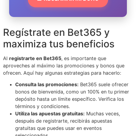
Regístrate en Bet365 y
maximiza tus beneficios
Al
registrarte en Bet365
, es importante que
aproveches al máximo las promociones y bonos que
ofrecen. Aquí hay algunas estrategias para hacerlo:
Consulta las promociones:
Bet365 suele ofrecer
bonos de bienvenida, como un 100% en tu primer
depósito hasta un límite específico. Verifica los
términos y condiciones.
Utiliza las apuestas gratuitas:
Muchas veces,
después de registrarte, recibirás apuestas
gratuitas que puedes usar en eventos
seleccionados.